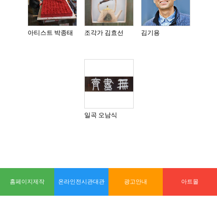
아티스트 박종태
조각가 김효선
김기용
일곡 오남식
홈페이지제작
온라인전시관대관
광고안내
아트몰