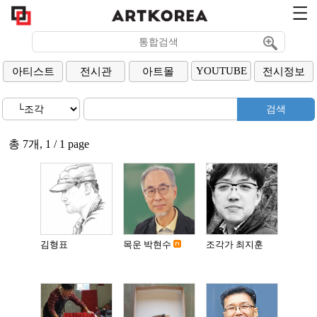
YOUTUBE
아티스트
전시관
아트몰
전시정보
총 7개, 1 / 1 page
김형표
목운 박현수
조각가 최지훈