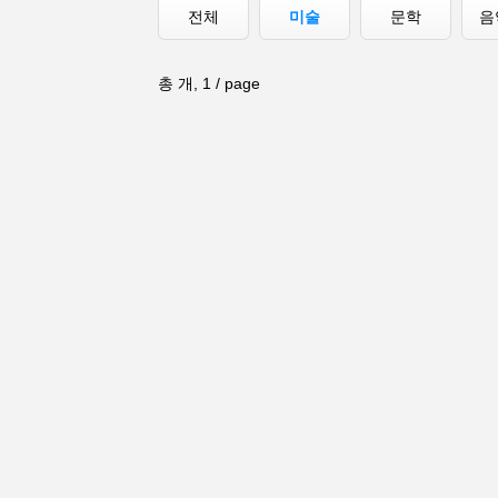
전체
미술
문학
음
총 개, 1 / page