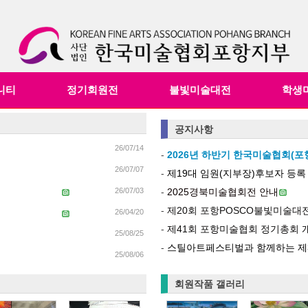
니티
정기회원전
불빛미술대전
학생
공지사항
26/07/14
-
2026년 하반기 한국미술협회(포항
26/07/07
-
제19대 임원(지부장)후보자 등록
26/07/03
-
2025경북미술협회전 안내
-
제20회 포항POSCO불빛미술대전
26/04/20
-
제41회 포항미술협회 정기총회 개최
25/08/25
-
스틸아트페스티벌과 함께하는 제3
25/08/06
회원작품 갤러리