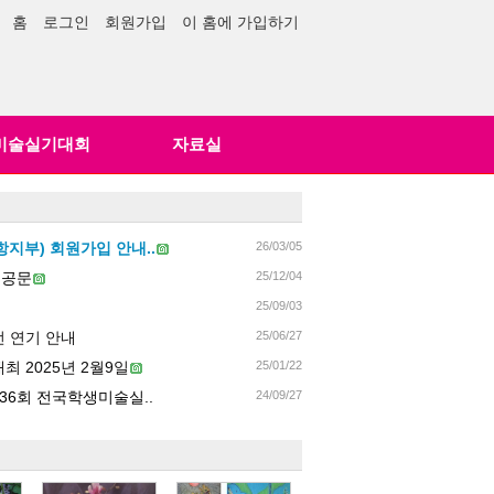
홈
로그인
회원가입
이 홈에 가입하기
미술실기대회
자료실
지부) 회원가입 안내..
26/03/05
 공문
25/12/04
25/09/03
 연기 안내
25/06/27
 2025년 2월9일
25/01/22
6회 전국학생미술실..
24/09/27