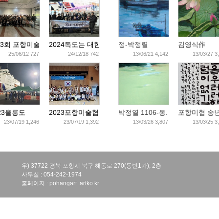
3회 포항미술..
2024독도는 대한..
정-박정렬
김영식作
25/06/12 727
24/12/18 742
13/06/21 4,142
13/03/27 3
23을릉도
2023포항미술협..
박정열 1106-동..
포항미협 송년
23/07/19 1,246
23/07/19 1,392
13/03/26 3,807
13/03/25 3
우) 377
22 경북 포항시 북구 해동로 270(동빈1가), 2층
사무실 : 054-242-1974
홈페이지 : pohangart .artko.kr