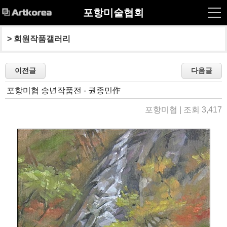
포항미술협회
> 
회원작품갤러리
포항미협 송년작품전 - 권종민作
포항미협 | 조회 3,417