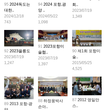
95
2024독도는
94
2024 포항,광
회..
대한..
양 ..
2023/07/19
2024/12/18
2024/05/22
1,349
743
1,098
91
2023포항미
92
2023을릉도
90
제1회 포항미
술협..
2023/07/19
술..
2023/07/19
1,247
2015/05/25
1,397
4,525
87
2012 영일만
88
하정웅박사
89
2013 포항-광
스..
손아..
양 ..