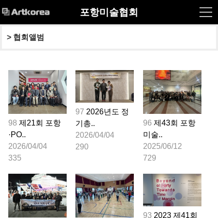
포항미술협회
> 
협회앨범
97
2026년도 정
98
제21회 포항
96
제43회 포항
기총..
·PO..
미술..
2026/04/04
2026/04/04
2025/06/12
290
335
729
93
2023 제41회