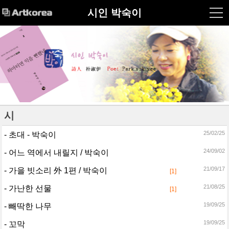
시인 박숙이
시 
25/02/25
- 초대 - 박숙이
24/09/02
- 어느 역에서 내릴지 / 박숙이
21/09/17
- 가을 빗소리 外 1편 / 박숙이
[1]
21/08/25
- 가난한 선물
[1]
19/09/25
- 빼딱한 나무
19/09/25
- 꼬막