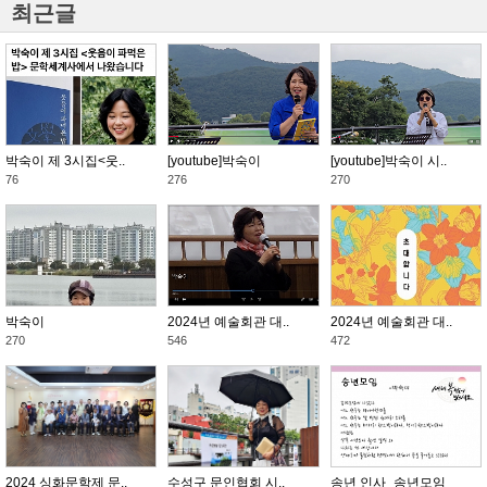
최근글
박숙이 제 3시집<웃..
[youtube]박숙이
[youtube]박숙이 시..
76
276
270
박숙이
2024년 예술회관 대..
2024년 예술회관 대..
270
546
472
2024 싱화문학제 문..
수성구 문인협회 시..
송년 인사_송년모임