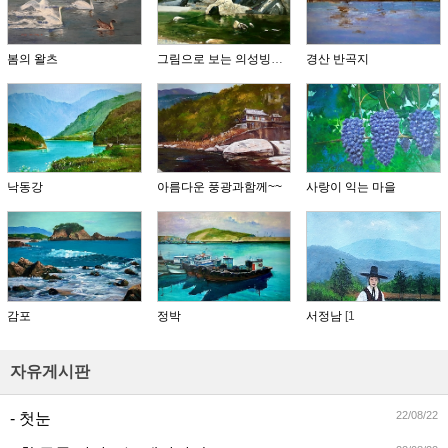
봄의 왈츠
그림으로 보는 의성빙계계곡
경산 반곡지
낙동강
아름다운 풍광과함께~~
사랑이 익는 마을
감포
정박
서정남
[1
자유게시판
22/08/22
- 첫눈