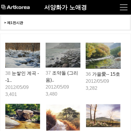
서양화가 노애경
> 
제1전시관
37
조약돌 (그리
38
눈쌓인 계곡 -
36
가을愛-- 15호
움)..
-1..
2012/05/09
2012/05/09
2012/05/09
3,282
3,480
3,401