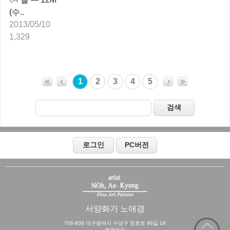
(수..
2013/05/10
1,329
1
2
3
4
5
서양화가 노애경
706-808 대구광역시 수성구 청호로 96길 18
앤갤러리