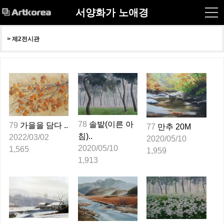
서양화가 노애경
> 
제2전시관
78
솔밭(이른 아
79
가을을 담다 ..
77
만추 20M
침)..
2022/03/02
2020/05/10
2020/05/10
1,565
1,959
1,913