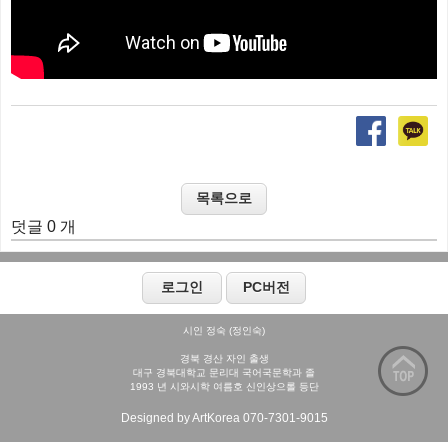
덧글 0 개
시인 정숙 (정인숙)
경북 경산 자인 출생
대구 경북대학교 문리대 국어국문학과 졸
1993 년 시와시학 여름호 신인상으롤 등단
Designed by ArtKorea 070-7301-9015