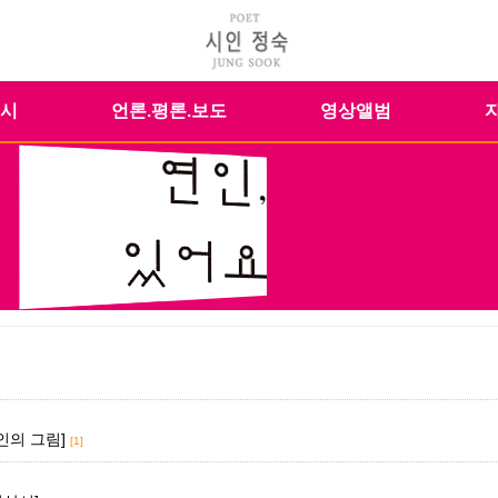
시
언론.평론.보도
영상앨범
인의 그림]
[1]