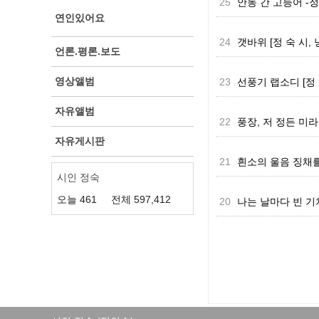
25
안동 간 고등어 -
연인있어요
24
갯바위 [정 숙 시, 
언론.평론.보도
영상앨범
23
선풍기 랩소디 [정 
자유앨범
22
풍장, 저 정든 미라 
자유게시판
21
흰소의 울음 징채를
시인 정숙
오늘
461
전체
597,412
20
나는 날마다 빈 기