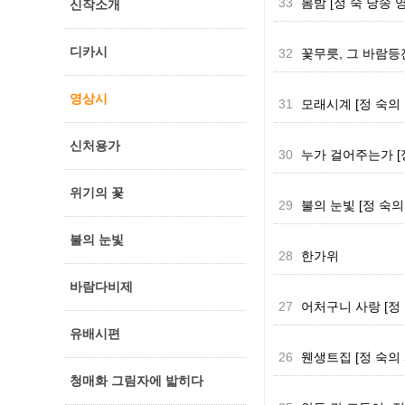
33
봄밤 [정 숙 낭송 
신작소개
디카시
32
꽃무릇, 그 바람등
영상시
31
모래시계 [정 숙의
신처용가
30
누가 걸어주는가 [
위기의 꽃
29
불의 눈빛 [정 숙의 
불의 눈빛
28
한가위
바람다비제
27
어처구니 사랑 [정
유배시편
26
웬생트집 [정 숙의 
청매화 그림자에 밟히다