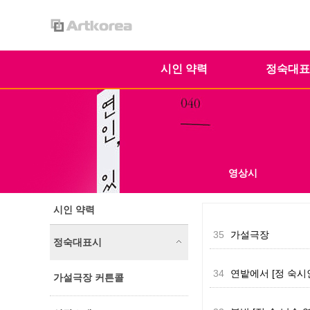
시인 약력
정숙대표
영상시
시인 약력
35
가설극장
정숙대표시
34
연밭에서 [정 숙시
가설극장 커튼콜