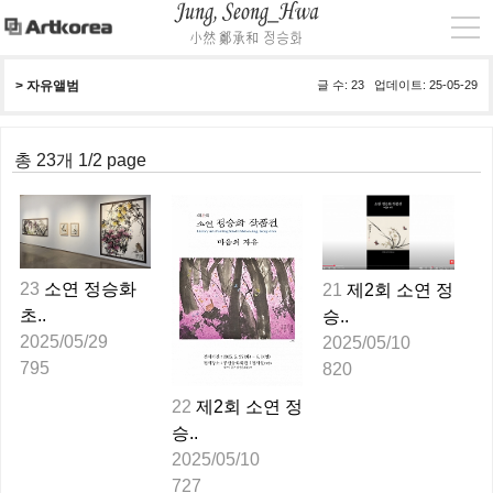
> 
자유앨범
글 수: 23 업데이트: 25-05-29
총 23개 1/2 page
23
소연 정승화
21
제2회 소연 정
초..
승..
2025/05/29
2025/05/10
795
820
22
제2회 소연 정
승..
2025/05/10
727