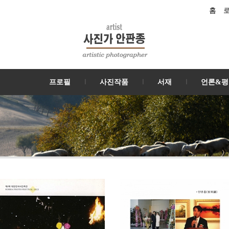
홈
프로필
사진작품
서재
언론&평