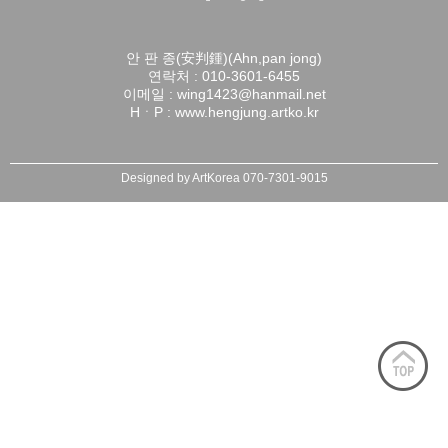
안 판 종(安判鍾)(Ahn,pan jong)

연락처 : 010-3601-6455

이메일 : wing1423@hanmail.net

HㆍP : www.hengjung.artko.kr
Designed by ArtKorea 070-7301-9015