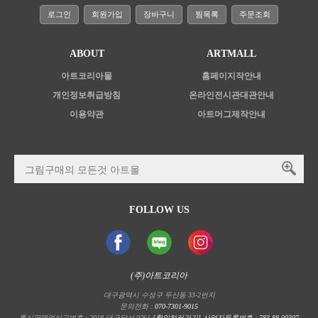
로그인
회원가입
장바구니
찜목록
주문조회
ABOUT
ARTMALL
아트코리아몰
홈페이지작안내
개인정보취급방침
온라인전시관대관안내
이용약관
아트머그제작안내
FOLLOW US
(주)아트코리아
대구광역시 수성구 두산동 33-2번지
문의전화 :
070-7301-9015
통신판매업신고번호 : 2018-대구달서-0261
[확인하러가기] 사업자등록번호 : 783-88-00307