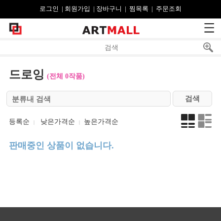
로그인
| 
회원가입
| 
장바구니
| 
찜목록
| 
주문조회
드로잉
(전체 0작품)
등록순
낮은가격순
높은가격순
|
|
판매중인 상품이 없습니다.