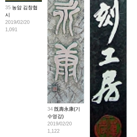
35
농암 김창협
시 
2019/02/20
1,091
34
旣壽永康(기
수영강)
2019/02/20
1,122