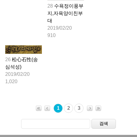
28
수욕정이풍부
지,자욕양이친부
대 
2019/02/20
910
26
松心石性(송
심석성)
2019/02/20
1,020
1
2
3