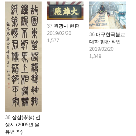
37
원광사 현판
2019/02/20
36
대구한국불교
1,577
대학 현판 작업
2019/02/20
1,349
38
잠삼(岑參) 선
생시 (2005년 을
유년 작)