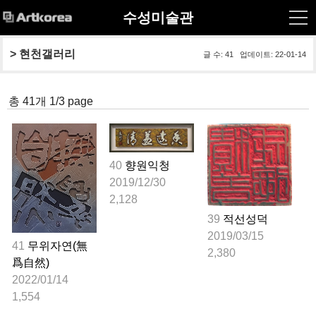
수성미술관
> 
현천갤러리
글 수: 41 업데이트: 22-01-14
총 41개 1/3 page
40
향원익청
2019/12/30
2,128
39
적선성덕
2019/03/15
41
무위자연(無
2,380
爲自然)
2022/01/14
1,554