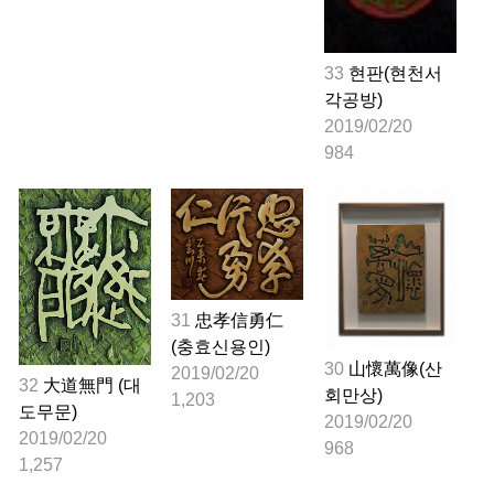
33
현판(현천서
각공방)
2019/02/20
984
31
忠孝信勇仁
(충효신용인)
30
山懷萬像(산
2019/02/20
32
大道無門 (대
회만상)
1,203
도무문)
2019/02/20
2019/02/20
968
1,257