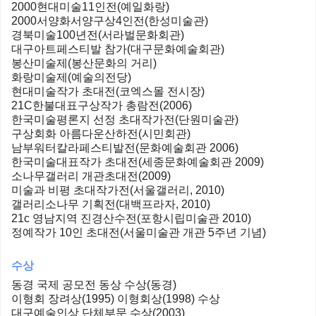
2000현대미술11인전(예일화랑)
2000서양화서양구상4인전(한성미술관)
경북미술100년전(서라벌문화회관)
대구아트페스티발 참가(대구문화예술회관)
봉산미술제(봉산문화의 거리)
화랑미술제(예술의전당)
현대미술작가 초대전(코엑스몰 전시장)
21C한불대표구상작가 총람전(2006)
한국미술평론지 선정 초대작가전(단원미술관)
구상회화 아름다운산하전(시민회관)
남부워터칼라페스티발전(문화예술회관 2006)
한국미술대표작가 초대전(세종문화예술회관 2009)
소나무갤러리 개관초대전(2009)
미술과 비평 초대작가전(서울갤러리, 2010)
갤러리소나무 기획전(대백프라자, 2010)
21c 영남지역 진경산수전(포항시립미술관 2010)
정예작가 10인 초대전(서울미술관 개관 5주년 기념)
수상
동경 국제 공모전 동상 수상(동경)
이형회 장려상(1995) 이형회상(1998) 수상
대구예술인상 단체부문 수상(2003)