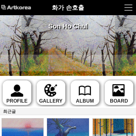
화가 손호출
Son Ho Chul
PROFILE
GALLERY
ALBUM
BOARD
최근글