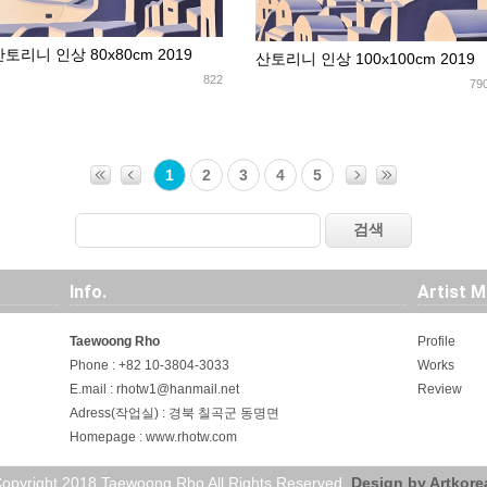
산토리니 인상 80x80cm 2019
산토리니 인상 100x100cm 2019
822
79
1
2
3
4
5
Info.
Artist M
Taewoong Rho
Profile
Phone : +82 10-3804-3033
Works
E.mail : rhotw1@hanmail.net
Review
Adress(작업실) : 경북 칠곡군 동명면
Homepage : www.rhotw.com
opyright 2018 Taewoong Rho
All Rights Reserved.
Design by Artkore