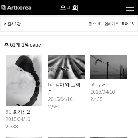
오미희
> 
전시1관
글 수: 61 업데이트: 15-04-16
총 61개 1/4 page
60
갈애와 고락
59
무제
의 ..
2015/04/16
2015/04/16
2,435
2,581
61
호기심2
2015/04/16
2,688