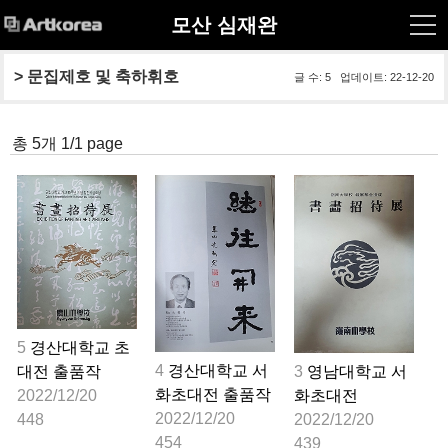
모산 심재완
> 
문집제호 및 축하휘호
글 수: 5 업데이트: 22-12-20
총 5개 1/1 page
5
경산대학교 초
4
경산대학교 서
대전 출품작
3
영남대학교 서
화초대전 출품작
2022/12/20
화초대전
2022/12/20
448
2022/12/20
454
439