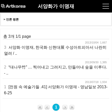
서양화가 이명재
> 
언론 평론
총 3개 1/1 page
2013/10/04 1,667
3
서양화 이명재, 한국화 신현대展 수성아트피아서 나란히
열려 / ..
2013/09/30 1,385
2
“대나무竹” … 찍어내고 그려지고, 만들어내 숲을 이루다.
- ..
2013/07/18 1,934
1
[전원 속 예술가들 .41] 서양화가 이명재 - 영남일보 2013-
6-25
1