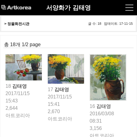
서양화가 김태영
> 
정물화전시관
글 수: 18 업데이트: 17-11-15
총 18개 1/2 page
18
김태영
17
김태영
2017/11/15
2017/11/15
15:43
15:41
16
김태영
2,644
2,670
2016/03/08
아트코리아
아트코리아
08:31
3,156
아트코리아