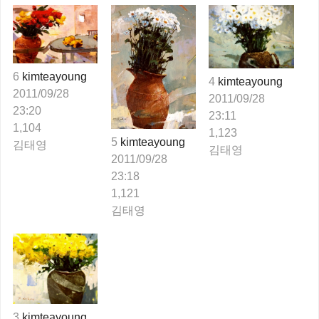
6
kimteayoung
4
kimteayoung
2011/09/28
2011/09/28
23:20
23:11
1,104
1,123
5
kimteayoung
김태영
김태영
2011/09/28
23:18
1,121
김태영
3
kimteayoung