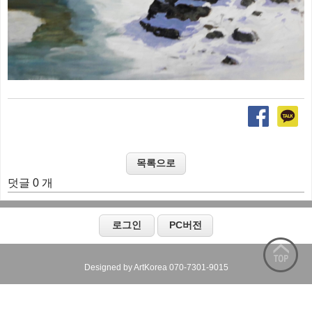
덧글 0 개
Designed by ArtKorea 070-7301-9015