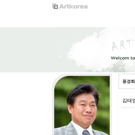
풍경화
김태