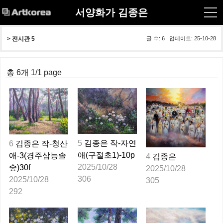
서양화가 김종은
> 
전시관 5
글 수: 6 업데이트: 25-10-28
총 6개 1/1 page
5
김종은 작-자연
6
김종은 작-청산
애(구절초1)-10p
애-3(경주삼능솔
4
김종은
2025/10/28
숲)30f
2025/10/28
306
2025/10/28
305
292