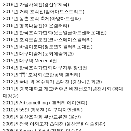
2018년 가을사색전(경산우쳬국)
2017년 거리 조각전(범어아트스트리트)
2017년 동촌 조각 축제(아양아트센타)
2016년 행복나눔전(이은갤러리)
2016년 한국조각가협회(웃는얼굴아트센터초대전)
2016년 조각오감도전(코사스페이스갤러리)
2015년 바람이분다(청도연지갤러리초대전)
2015년 대구미술제(문화예술회관)
2015년 대구텍 Mecenat전
2014년 한국조각가협회 대구지부 창립전
2013년 “門” 조각회 (모란동백 갤러리)
2012년 국내.외 우수작가 초대전 (경산시민회관)
2011년 경북대학교 개교65주년 비전선포기념전시회 (경대
대강당)
2011년 Art something ( 갤러리 에이앤디)
2010년 55인 명품전 ( 대구디자인센타)
2009년 울산조각회 부산교류전 (울산)
2009년 전국 야외조각 초대전 (울산문화예술회관)
2008년 Sense & Spirit (경북대미술관)