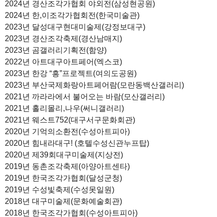
2024년 경산조각가협회 야외전(삼성현공원)
2024년 한,이조각가협회전(한국미술관)
2023년 달성대구현대미술제(강정보대구)
2023년 경산조각축제(경산남매지)
2023년 곰갤러리기획전(함양)
2022년 아트대구아트페어(엑스코)
2023년 한강 “흥”프로젝트(여의도공원)
2023년 부산국제화랑아트페어람(모란동백산갤러리)
2021년 까라라에서 불어오는 바람(모산갤러리)
2021년 홀리몰리,나우(써니갤러리)
2021년 웨스트752(대구서구문화회관)
2020년 기억의소환전(수성아트피아)
2020년 힘내라대구! (호텔수성신관누프탑)
2020년 제39회대구미술제(지상전)
2019년 동촌조각축제(아양아트센타)
2019년 한국조각가협회(달성군청)
2019년 수성빛축제(수성못일원)
2018년 대구미술제(문화예술회관)
2018년 한국조각가협회(수성아트피아)