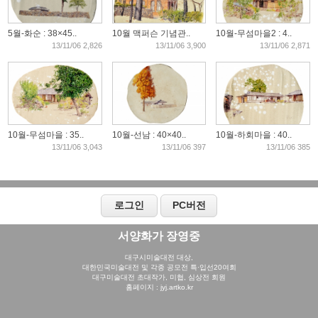
5월-화순 : 38×45..
10월 맥퍼슨 기념관..
10월-무섬마을2 : 4..
13/11/06 2,826
13/11/06 3,900
13/11/06 2,871
10월-무섬마을 : 35..
10월-선남 : 40×40..
10월-하회마을 : 40..
13/11/06 3,043
13/11/06 397
13/11/06 385
서양화가 장영중​
대구시미술대전 대상,
대한민국미술대전 및 각종 공모전 특·입선20여회
대구미술대전 초대작가, 미협, 심상전 회원
홈페이지 : jyj.artko.kr