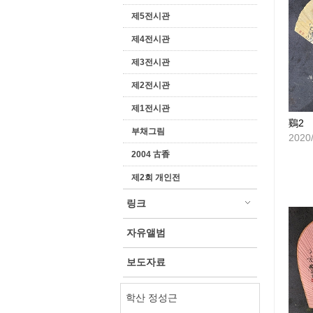
제5전시관
제4전시관
제3전시관
제2전시관
제1전시관
鷄2
부채그림
2020
2004 古香
제2회 개인전
링크
자유앨범
보도자료
학산 정성근