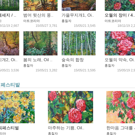
지 / ..
범어 뒷산의 풍..
가을무지개1, Oi..
오월의 장미 / 4.
아
아트코리아
홍칠자
아트코리아
8/11/19 2,667
15/05/27 3,781
15/05/21 3,545
18/11/19 2,
2, Oi..
봄의 노래, Oil ..
숲속의 합창
오월의 약속, Oi.
홍칠자
홍칠자
홍칠자
5/05/21 3,536
15/05/21 3,282
15/05/21 3,595
15/05/19 2,
워페스티발
워페스티벌
마주하는 기쁨, Oil..
한마음 그대를 
리아
홍칠자
홍칠자