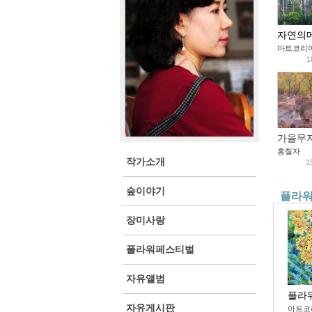
자연의메세
아트코리
1
가을무지개
홍칠자
작가소개
1
숲이야기
플라
장미사랑
플라워페스티벌
자유앨범
플라
자유게시판
아트코