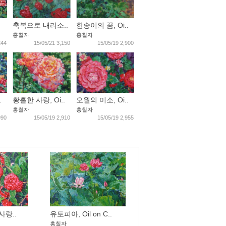
.
축복으로 내리소..
한송이의 꿈, Oi..
홍칠자
홍칠자
244
15/05/21 3,150
15/05/19 2,900
.
황홀한 사랑, Oi..
오월의 미소, Oi..
홍칠자
홍칠자
990
15/05/19 2,910
15/05/19 2,955
사랑..
유토피아, Oil on C..
홍칠자