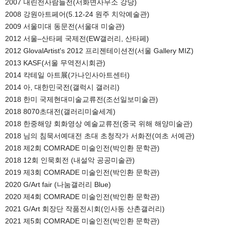
2007 내린천사람들전(서화면사무소 강당)

2008 강원아트페어(5.12-24 원주 치악예술관)

2009 서울미대 동문전(서울대 미술관)

2012 서울–산타페 국제전(EW갤러리, 산타페) 

2012 GlovalArtist's 2012 프리젠테이션전(서울 Gallery MIZ)

2013 KASF(서울 무역전시회관)

2014 칵테일 아트展(가나인사아트센터) 

2014 아, 대한민국전(갤럭시 갤러리)

2018 한미 국제현대미술교류전(조선일보미술관)

2018 8070초대전(갤러리미술세계)

2018 한중해양 회화영상 예술교류전(중국 위해 해양미술관)

2018 님의 침묵서예대전 초대 초청작가 서화전(여초 서예관)

2018 제2회 COMRADE 미술인전(박인환 문학관)

2018 12회 인묵회전 (내설악 공공미술관)

2019 제3회 COMRADE 미술인전(박인환 문학관)

2020 G/Art fair (나눔갤러리 Blue)

2020 제4회 COMRADE 미술인전(박인환 문학관)

2021 G/Art 회장단 작품전시회(인사동 산촌갤러리)

2021 제5회 COMRADE 미술인전(박인환 문학관)
