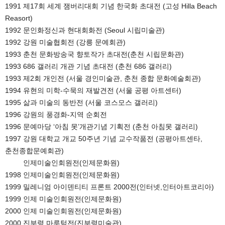
1991 제17회 세계 잼버리대회 기념 한국화 초대전 (고성 Hilla Beach 
Reasort) 

1992 문인화정신과 현대회화전 (Seoul 시립미술관) 

1992 강원 미술협회전 (강릉 문예회관) 

1993 춘천 문화방송국 향토작가 초대전(춘천 시립문화관) 

1993 686 갤러리 개관 기념 초대전 (춘천 686 갤러리) 

1993 제2회 개인전 (서울 경인미술관, 춘천 종합 문화예술회관) 

1994 유현의 미학-수묵의 재발견전 (서울 공평 아트센터) 

1995 삶과 미술의 동반전 (서울 코스모스 갤러리) 

1996 강원의 풍경화-지역 순회전 

1996 문예마당 ‘아침 못’개관기념 기획전 (춘천 아침못 갤러리) 

1997 강원 대학교 개교 50주년 기념 교수작품전 (공평아트센타,
춘천종합문예회관)

         인제미술인회원전(인제문화원)

1998 인제미술인회원전(인제문화원)

1999 밀레니엄 아이덴티티 프론트 2000전(인터넷,인터아트코리아)

1999 인제 미술인회원전(인제문화원)

2000 인제 미술인회원전(인제문화원)

2000 진부령 마루턱전(진부령미술관)
