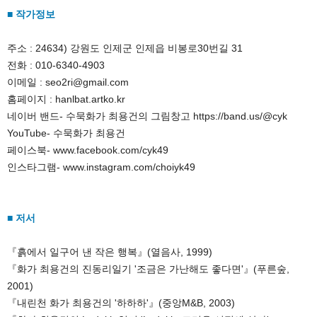
■ 작가정보 
주소 : 24634) 강원도 인제군 인제읍 비봉로30번길 31

전화 : 010-6340-4903

이메일 : seo2ri@gmail.com 

홈페이지 : hanlbat.artko.kr

네이버 밴드- 수묵화가 최용건의 그림창고 https://band.us/@cyk

YouTube- 수묵화가 최용건

페이스북- www.facebook.com/cyk49

인스타그램- www.instagram.com/choiyk49

■ 저서 
『흙에서 일구어 낸 작은 행복』(열음사, 1999)

『화가 최용건의 진동리일기 '조금은 가난해도 좋다면'』(푸른숲, 
2001)

『내린천 화가 최용건의 '하하하'』(중앙M&B, 2003)
