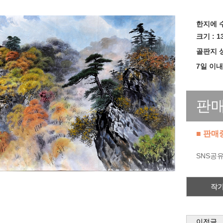
한지에 
크기 :
1
골판지 
7일 이내
000-000
판
■ 판매
SNS공
작
이전글