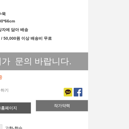
수묵
30*66cm
상자에 담아 배송
 / 50,000원 이상 배송비 무료
0-0000
매가
문의 바랍니다.
중
유하기
작가약력
가홈페이지
고향-향수