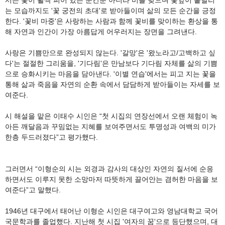
는 모습까지도 '꽃 궁전의 초대'로 받아들이며 삶의 모든 순간을 긍정
한다. '꽃비 마중'은 사랑하는 사람과 함께 꽃비를 맞이하는 환상을 통
해 자연과 인간이 가장 아름답게 어우러지는 장면을 그려낸다.
사랑은 기쁨만으로 완성되지 않는다. '갈망'은 '왔노라고/고백하고 싶
다'는 절절한 그리움을, '기다림'은 만남보다 기다림 자체를 삶의 기쁨
으로 승화시키는 마음을 담아낸다. '이별 연습'에서는 피고 지는 꽃을
통해 삶과 죽음을 자연의 순환 속에서 담담하게 받아들이는 자세를 보
여준다.
시 해설을 맡은 이태수 시인은 “첫 시집의 연장선에서 오랜 체험이 녹
아든 깨달음과 꾸밈없는 지혜를 보여주면서도 투명성과 여백의 미가
한층 두드러졌다”고 평가했다.
그러면서 “이형순의 시는 외경과 감사의 대상인 자연의 질서에 순응
하면서도 이루지 못한 소망마저 따뜻하게 끌어안는 겸허한 마음을 보
여준다”고 말했다.
1946년 대구에서 태어난 이형순 시인은 대구여고와 영남대학교 국어
국문학과를 졸업했다. 지난해 첫 시집 '여자의 꿈'으로 등단했으며, 대