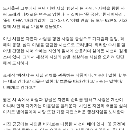
도서출판 그루에서 펴낸 이번 시집 '행선지'는 자연과 사람을 향한 사
랑 노래의 다채로운 변주로 읽힌다. 시집에는 '꽃 궁전', '천지삐까리',
'꽃비 마중', '바라기같이', '그대와 나', '이별 연습' 등 모두 62편의 시와
함께 사진 작품 17점도 곁들였다.
이번 시집은 자연과 사람을 향한 사랑을 중심으로 기다림과 갈망, 화
해와 동행, 삶과 이별을 담담한 시선으로 그려낸다. 화려한 수사를 덜
어낸 간명한 시어 속에는 자연의 질서에 순응하며 살아온 시선이 깊게
스며 있다. 그래서 세상과 자신의 삶을 성찰하는 시심은 오히려 단단
해져 도저하다.
표제작 '행선지'는 시집 전체를 관통하는 작품이다. '바람이 말한다/ 부
는 대로 간다고/ 강물은 말한다/ 흐름을 따라간다고/ 사랑은 말한다/
너에게로 간다고//'
짧은 시 속에서 바람과 강물은 자연의 순리를 말하고 사랑은 계산이
아니라 먼저 다가가는 마음임을 일깨운다. 시인은 자연의 흐름을 삶의
이치로 받아들이며 사랑 또한 가장 자연스러운 행선지임을 노래한다.
시집 곳곳에는 자연을 바라보는 따뜻한 시선이 배어 있다. '꽃 궁전'에
서는 꽃이 활짝 피어 있는 순간뿐 아니라 비를 맞으며 꽃잎이 흩날리