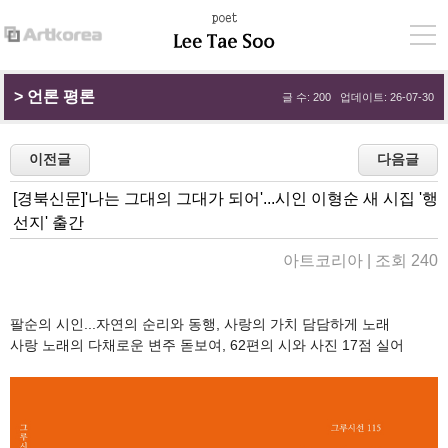
> 
언론 평론
글 수: 200 업데이트: 26-07-30
[경북신문]'나는 그대의 그대가 되어'...시인 이형순 새 시집 '행
선지' 출간
아트코리아 | 조회 240
팔순의 시인...자연의 순리와 동행, 사랑의 가치 담담하게 노래
사랑 노래의 다채로운 변주 돋보여, 62편의 시와 사진 17점 실어