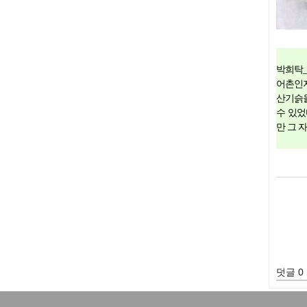
박희탁_
어촌인지
산기슭을
수 있었
만 그 
덧글 0