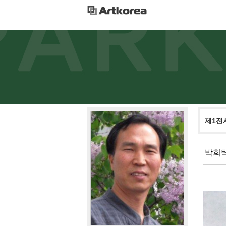
제1전
박희탁