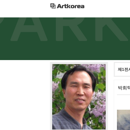
제1전
박희탁