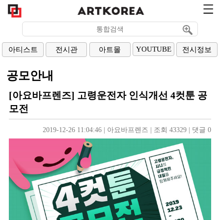
YOUTUBE
아티스트
전시관
아트몰
전시정보
공모안내
[아요바프렌즈] 고령운전자 인식개선 4컷툰 공
모전
2019-12-26 11:04:46
| 
아요바프렌즈
| 
조회 43329
| 
댓글 0