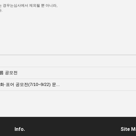
있는 경우는심사에서 제외될 뿐 아니라,
.
름 공모전
·표어 공모전(7/10~9/22) 문...
Info.
Site M