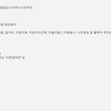
센텀빌딩) (사)부산시민재단
련된 제반분야
인, 안동, 일자리, 지방의회, 지방자치단체, 마을만들기,자원봉사, 시민운동 및 풀뿌리 주민
)
또는 '대학생부문' 및