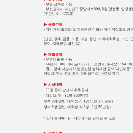
- 우편 접수만 가능
- 부산광역시 부산진구 중앙대로899, 6층(양정동, 양정
(우편번호 : 47213)
▶ 공모주제
- 지방자치 활성화 및 지방분권 강화와 직∙간적접으로 관
(산업, 경제, 금융, 노동, 여성, 청년, 지역대학육성, 노
분야, 지역균형 발전 등)
▶ 제출규격
- 우편제출 만 가능
- A4용지 10매 이내(글자크기 11포인트, 주제요약 A4 1매
- 원고 앞에 지방자치∙분권실현 정책제안 공모 '시민부문' 
연락처(주소, 전화번호, 이메일주소) 반드시 표기
▶ 시상내역
- 11월 중에 당선자 추후공지
- 대상(최우수) 1명(300만원)
우수 2명(일반, 대학생 각 1명 : 1인 150만원)
장려 6명(일반, 대학생 각 3명 : 1인 50만원)
* 심사 결과에 따라 시상내역은 달라질 수 있음