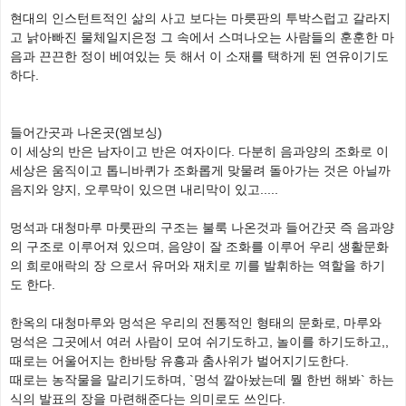
현대의 인스턴트적인 삶의 사고 보다는 마릇판의 투박스럽고 갈라지
고 낡아빠진 물체일지은정 그 속에서 스며나오는 사람들의 훈훈한 마
음과 끈끈한 정이 베여있는 듯 해서 이 소재를 택하게 된 연유이기도
하다.
들어간곳과 나온곳(엠보싱)
이 세상의 반은 남자이고 반은 여자이다. 다분히 음과양의 조화로 이
세상은 움직이고 톱니바퀴가 조화롭게 맞물려 돌아가는 것은 아닐까
음지와 양지, 오루막이 있으면 내리막이 있고.....
멍석과 대청마루 마룻판의 구조는 불룩 나온것과 들어간곳 즉 음과양
의 구조로 이루어져 있으며, 음양이 잘 조화를 이루어 우리 생활문화
의 희로애락의 장 으로서 유머와 재치로 끼를 발휘하는 역할을 하기
도 한다.
한옥의 대청마루와 멍석은 우리의 전통적인 형태의 문화로, 마루와
멍석은 그곳에서 여러 사람이 모여 쉬기도하고, 놀이를 하기도하고,,
때로는 어울어지는 한바탕 유흥과 춤사위가 벌어지기도한다.
때로는 농작물을 말리기도하며, `멍석 깔아놨는데 뭘 한번 해봐` 하는
식의 발표의 장을 마련해준다는 의미로도 쓰인다.