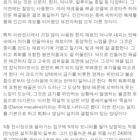
료가 되는 것은 신문지, 한지, 닥나무, 알루미늄 호일 등 다양하다. 그
이전에는 철망도 사용했다. 여러 재료들을 해골 모델에 프로타주 하여
만든 해골들은 결코 동일하지 않다. 인간이라는 종에 속하지만 복제를
통해 인간의 계보를 이어왔던 유전자처럼 모두 다른 것이다.
특히 이번전시에서 가장 많이 사용된 한지 재료인 닥나무 내피는 반복
속에서 차이를 만들어내는 재료이며, 동양적인 느낌을 준다. 그것은
종이를 만드는 재료이기에 가볍고 질기며, 빛과 색에 잘 결합한다. 그
리고 회화를 포함한 평면작품과도 잘 어울린다. 닥으로 만들어진 해골
은 매끈하지 않고 고유의 섬유질을 표면에 남긴다. 그것이 색을 입으
면 장식적이면서도 완전히 뼈가 되지 않은 부패중인 유기물을 떠오르
게 한다. 이 과도기적 상태에서 금기를 비롯한 경계는 위반되고 불순
함으로부터 성스러움에 이르는 반역이 일어나곤 한다. 특히 회화작품
에 표현된 해골은 이가 드러난 그 도상적 형태 때문에 오싹하게 웃는
느낌이 드는데, 그것은 금기를 위반하는 상황에서 발생하는 불경한 웃
음으로 다가온다. 이러한 역설적 도상은 서양 중세미술에서 ‘죽음의
춤’(Dance macabre)이라는 주제로 나타나곤 했다. 이번 전시는 설치
를 기본으로 하고 회화나 영상이 설치와 결합되어 있는 양상이다.
3층 전시장으로 들어가는 입구에 9개의 모니터를 쌓아 상영되는 작품
[만상]은 설치작품의 일부로, 그가 만들어온 해골 작품 사진 2400개
중 1000개를 골라서 1초에 하나씩 보여준다. 설치도 그렇고 영상도