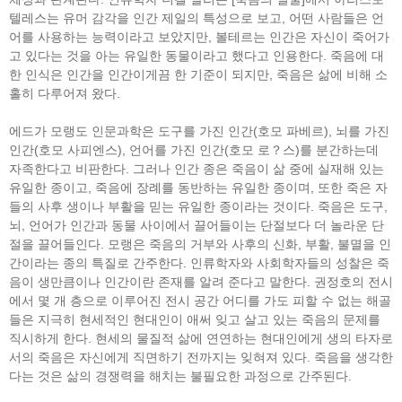
텔레스는 유머 감각을 인간 제일의 특성으로 보고, 어떤 사람들은 언
어를 사용하는 능력이라고 보았지만, 볼테르는 인간은 자신이 죽어가
고 있다는 것을 아는 유일한 동물이라고 했다고 인용한다. 죽음에 대
한 인식은 인간을 인간이게끔 한 기준이 되지만, 죽음은 삶에 비해 소
홀히 다루어져 왔다.
에드가 모랭도 인문과학은 도구를 가진 인간(호모 파베르), 뇌를 가진
인간(호모 사피엔스), 언어를 가진 인간(호모 로？스)를 분간하는데
자족한다고 비판한다. 그러나 인간 종은 죽음이 삶 중에 실재해 있는
유일한 종이고, 죽음에 장례를 동반하는 유일한 종이며, 또한 죽은 자
들의 사후 생이나 부활을 믿는 유일한 종이라는 것이다. 죽음은 도구,
뇌, 언어가 인간과 동물 사이에서 끌어들이는 단절보다 더 놀라운 단
절을 끌어들인다. 모랭은 죽음의 거부와 사후의 신화, 부활, 불멸을 인
간이라는 종의 특질로 간주한다. 인류학자와 사회학자들의 성찰은 죽
음이 생만큼이나 인간이란 존재를 알려 준다고 말한다. 권정호의 전시
에서 몇 개 층으로 이루어진 전시 공간 어디를 가도 피할 수 없는 해골
들은 지극히 현세적인 현대인이 애써 잊고 살고 있는 죽음의 문제를
직시하게 한다. 현세의 물질적 삶에 연연하는 현대인에게 생의 타자로
서의 죽음은 자신에게 직면하기 전까지는 잊혀져 있다. 죽음을 생각한
다는 것은 삶의 경쟁력을 해치는 불필요한 과정으로 간주된다.