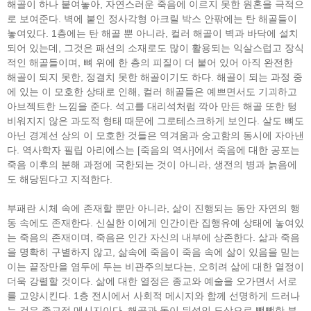
해골이 하나 붙여놓아, 자연스러운 죽음에 이르지 못한 원혼을 극적으
로 보여준다. 벽에 붙인 정사각형 아크릴 박스 안팎에는 탄 해골들이
놓여있다. 1층에는 탄 해골 뿐 아니라, 컬러 해골이 벽과 바닥에 설치
되어 있는데, 그것은 패션의 소재로도 많이 활용되는 익살스럽고 장식
적인 해골들이며, 뼈 위에 한 층의 피질이 더 붙어 있어 아직 완전한
해골이 되지 못한, 정결치 못한 해골이기도 하다. 해골이 되는 과정 중
에 있는 이 모호한 상태로 인해, 컬러 해골들은 예쁘면서도 기괴하고
아브젝트한 느낌을 준다. 석고를 대리석처럼 깍아 만든 해골 또한 텅
비워지지 않은 과도적 형태 때문에 그로테스크하게 보인다. 살도 뼈도
아닌 경계선 상의 이 모호한 것들은 역겨움과 숭고함의 동시에 자아낸
다. 역사학자 필립 아리에스는 [죽음의 역사]에서 죽음에 대한 공포는
죽음 이후의 분해 과정에 국한되는 것이 아니라, 생전의 병과 늙음에
도 해당된다고 지적한다.
부패란 시체 속에 존재할 뿐만 아니라, 삶이 진행되는 동안 자연의 행
동 속에도 존재한다. 신실한 이에게 인간이란 집행유예 상태에 놓여있
는 죽음의 존재이며, 죽음은 인간 자신의 내부에 상존한다. 삶과 죽음
을 명확히 구별하지 않고, 삶속에 죽음이 죽음 속에 삶이 있음을 믿는
이는 끝장만을 염두에 두는 비관주의보다는, 오히려 삶에 대한 열정이
더욱 강렬할 것이다. 삶에 대한 열정은 종교와 예술을 오가면서 서로
를 고양시킨다. 1층 전시에서 사회적 메시지와 함께 선명하게 드러나
는 것은 종교적 메시지이다. 해골과 돌이 뒤섞인 도상으로 빽빽한 부