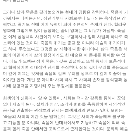
그러나 삶과 죽음을 갈라놓으려는 현대의 경향은 강력하다. 죽음에 가
까워지는 나이는커녕, 장년기부터 사회로부터 도태되는 움직임은 강
력하고, 죽기도 전에 이미 유령이 되어 주변적인 존재가 된다. 헐리웃
영화에 그렇게도 많이 등장하는 좀비 영화는 그 비유가 아닐까. 죽음
은 이제 공동체의 사건이기 보다는 보험회사나 장례 사업의 하나로 축
소되어 있는 것이다. 죽음의 위기는 종교 뿐 아니라 예술의 위기이기
도 하다. 무엇보다도 그것은 삶 자체에 대한 위기이다. 삶과 죽음은 서
로의 이면이기에 삶의 절정이기도 한 예술은 이 문제를 회피할 수 없
다. 에드가 모랭은 생이 죽음과 갖는 밀접하고 또한 동시에 보충적이
고 협력적이며 적대적인 관계를 주장한다. 생의 길이 우리를 죽음으로
더 깊이 이끄는 것처럼 죽음의 길도 우리를 생으로 더 깊이 이끌어 들
여야만 한다. 개인 뿐 아니라 사회 역시 그 사회의 존재를 침식함과 동
시에 생명력을 지탱시켜 주는 무질서를 활용한다.
희생양의 신화에서 알 수 있듯이, 사회는 적대감 갈등을 통해서 끊임
없이 재조직 된다. 설치와 영상, 조각과 회화를 총동원하여 제의적인
공간을 연출하는 권정호의 전시는 희생제의의 면모가 있다. 모랭은
‘죽음의 사회학’이란 것을 말하는데, 그것은 사회가 죽음에도 불구하
고 기능할 뿐 아니라, 죽음에 반대하여서도 기능하고 죽음에 의해 죽
음과 함께 죽음 안에서만 조직으로서 존재한다는 것이다. 문화와 예술