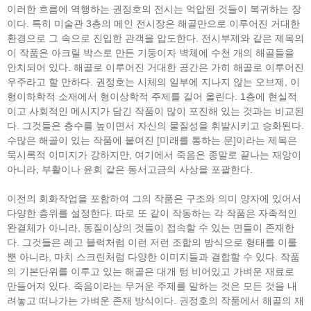
이러한 흐름에 역행하는 권정호의 전시는 억압된 것들이 복귀하는 장
이다. 특히 미술관 3층의 메인 전시장은 해골만으로 이루어진 거대한
환경으로 그 속으로 진입한 관객을 압도한다. 전시부제와 같은 제목의
이 작품은 아크릴 박스로 만든 기둥이자 벽체에 수천 개의 해골들을
안치되어 있다. 해골로 이루어진 거대한 공간은 가히 해골로 이루어진
우주라고 할 만하다. 권정호는 시체의 일부에 지나지 않는 오브제, 이
형이하학적 소재에서 형이상학적 주제를 길어 올린다. 1층에 현실적
이고 사회적인 메시지가 담긴 작품이 많이 포진해 있는 것과는 비교된
다. 그것들은 층수를 높이면서 자신의 물질성을 휘발시키고 승화된다.
수많은 해골이 있는 작품에 붙여진 [미래를 통하는 문]이라는 제목은
묵시록적 이미지가 강하지만, 여기에서 죽음은 종말로 끝나는 재앙이
아니라, 부활이나 윤회 같은 동서고금의 사상을 포괄한다.
이전의 회화작업을 포함하여 그의 작품은 구조와 의미 양자에 있어서
다양한 층위를 설정한다. 따로 또 같이 작동하는 각 작품은 자족적인
완결체가 아니라, 동질이상의 것들이 접속할 수 있는 면들이 존재한
다. 그것들은 레고 블럭처럼 이런 저런 조합의 방식으로 형태를 이룰
뿐 아니라, 마치 스크린처럼 다양한 이미지들과 결합할 수 있다. 작품
의 기본단위를 이루고 있는 해골은 대개 텅 비어있고 가벼운 재료로
만들어져 있다. 죽음이라는 무거운 주제를 말하는 것은 모든 것을 내
려놓고 떠나가는 가벼운 존재 방식이다. 권정호의 작품에서 해골의 재