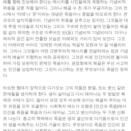
래를 향해 진보해야 한다는 메시지를 시민들에게 계몽하는 기념비적
위용을 갖춘 작품 말이다. 그러나 해골 수 천 개가 우글거리는 그의 전
시에서 ‘미래’나 ‘문’이라는 개념은 죽음이나 종말을 떠오르게 한다. 큰
규모의 설치작품이라, 기념비적 위용을 갖추고는 있지만, 그것들은 대
개 투명 아크릴로 지지되는 그리드 구조에 칸칸이 쌓여 만들어진 해골
탑 같이 취약한 구조로 이루어진 반(反) 기념비적 기념비이다. 더구나
제의적 공간 같이 연출된 모습은 미래와도 거리가 있어 보인다. 그것
이 미래라면 아마도 ‘오래된 미래’라는 역설적 표현과 더 잘 어울리리
라. 그러나 그것들이 어떤 근본주의적 메시지를 전달하려는 점은 기념
비적 예술이 지향하는 바와 공유된다. 그것은 바로 인간이라면 불가피
하며 가장 보편적인 문제인 죽음이다. 권정호에게 해골은 우선 사고하
는 인간을 상징하지만, 그것이 사고하는 것은 무엇보다도 죽음인 듯하
다.
비슷한 형태가 양적으로 다가오는 그의 작품은 분열, 또는 분신 같은
존재들을 생각하게 한다. 생이 살아남고 다시 태어나는 두 방법은 복
제와 수태가 있다. 멀리서 보면 모두 비슷해 보이는 해골의 무리는 이
두 과정을 모두 포괄한다. 사회학자 에드가 모랭은 [인간과 죽음]에서
인간을 죽음을 죽음과 다시 태어남, 그리고 분신이라는 두 기본 신화
로 나눈다. 종교적 맥락에서 죽음은 생의 결산으로 다가옴으로서 인간
의 생을 비춰주는 시간의 거울이 된다. 무엇보다도 죽음은 인간의 정
체성과 관계된다. 인류학자 니겔 발리는 [죽음의 얼굴]에서 아리스토