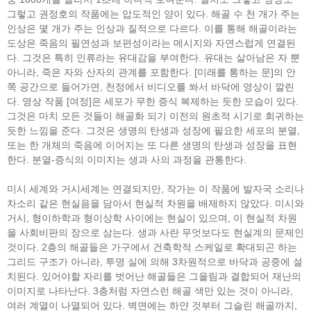
그렇고 권정호의 작품에는 압도적인 양이 있다. 해골 수 천 개가 주는
인상은 몇 개가 주는 인상과 질적으로 다르다. 이를 통해 해골이라는
도상은 죽음의 필연성과 보편성이라는 메시지와 자연스럽게 연결된
다. 그것은 특히 인류라는 유대감을 부여한다. 유대는 살아남은 자 뿐
아니라, 죽은 자와 산자의 관계를 포함한다. [미래를 통하는 문]의 안
쪽 공간으로 들어가면, 천정에서 비디오를 쏴서 바닥에 영상이 깔린
다. 영상 작품 [여정]은 세포가 무한 증식 복제하는 듯한 모습이 있다.
그것은 마치 모든 것들이 해골화 되기 이전의 원초적 시기로 회귀하는
듯한 느낌을 준다. 그것은 생명의 탄생과 성장에 필요한 세포의 분열,
또는 한 개체의 죽음에 이어지는 또 다른 생명의 탄생과 성장을 표현
한다. 분열-증식의 이미지는 생과 사의 과정을 관통한다.
미시 세계와 거시세계는 연결되지만, 작가는 이 작품에 발자국 소리나
차소리 같은 현실음을 담아서 현실적 차원을 배제하지 않았다. 미시와
거시, 형이하학과 형이상학 사이에는 현실이 있으며, 이 현실적 차원
을 사회비판의 장으로 삼는다. 생과 사란 무엇보다도 현실계의 문제인
것이다. 2층의 해골들은 가구에서 건축학적 스케일로 확대되곤 하는
그리드 구조가 아니라, 투명 실에 의해 3차원적으로 바닥과 공중에 설
치된다. 있어야할 자리를 벗어난 해골들은 그을림과 결합되어 재난의
이미지로 나타난다. 3층처럼 자연스런 해골 색만 있는 것이 아니라,
여러 계열이 나열되어 있다. 벽면에는 하얀 것부터 그슬린 해골까지,