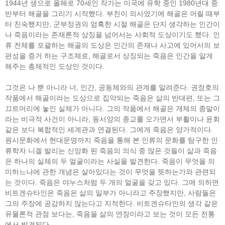
1944년 생으로 올해로 70세인 작가는 미국에 유학 중인 1980년대 중
반부터 해골을 그리기 시작했다. 부친이 의사였기에 해골은 어릴 때부
터 친숙했지만, 군부정권의 엄혹한 시절 해골은 단지 생각하는 인간이
나 죽음이라는 존재론적 상징을 넘어서는 사회적 도상이기도 했다. 인
류 전체를 포괄하는 해골의 도상은 인간의 존재나 사고에 있어서의 보
편성을 증거 하는 구조체로, 해골로서 상징되는 죽음은 인간을 알게
해주는 총체적인 도상인 것이다.
그것은 나 뿐 아니라 너, 인간, 공동체와의 관계를 알려준다. 권정호의
작품에서 해골이라는 도상으로 집약되는 죽음은 삶의 반대편, 또는 그
끄트머리에 놓인 실체가 아니다. 그의 작품에서 해골은 개체의 종말이
라는 비극적 사건이 아니라, 동서양의 종교를 오가면서 부활이나 윤회
같은 보다 복합적인 세계관과 연결된다. 그에게 죽음은 양가적이다.
원시문화에서 현대문명까지 죽음을 통해 본 인류의 문화를 탐구한 인
류학자 니겔 발리는 신앙화 된 죽음의 의식 중 많은 것들이 삶과 죽음
은 하나의 실체의 두 얼굴이라는 사실을 발견한다. 죽음이 무엇을 의
미하느냐에 관한 개념은 살아있다는 것이 무엇을 뜻하는가와 관련되
는 것이다. 죽음은 야누스처럼 두 개의 얼굴을 갖고 있다. 그에 의하면
비트겐슈타인은 죽음은 삶의 일부가 아니라고 주장했지만, 사람들은
그의 주장에 공감하지 않는다고 지적한다. 비트겐슈타인의 생각 같은
유물론적 관점 보다는, 죽음을 삶의 연장이라고 보는 것이 모든 전통
에서 발견된다.