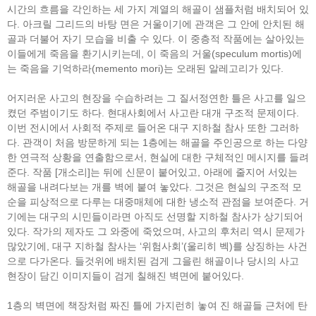
시간의 흐름을 각인하는 세 가지 계열의 해골이 샘플처럼 배치되어 있
다. 아크릴 그리드의 바탕 면은 거울이기에 관객은 그 안에 안치된 해
골과 더불어 자기 모습을 비출 수 있다. 이 중층적 작품에는 살아있는
이들에게 죽음을 환기시키는데, 이 죽음의 거울(speculum mortis)에
는 죽음을 기억하라(memento mori)는 오래된 알레고리가 있다.
어지러운 사고의 현장을 수습하려는 그 질서정연한 틀은 사고를 일으
켰던 주범이기도 하다. 현대사회에서 사고란 대개 구조적 문제이다.
이번 전시에서 사회적 주제로 들어온 대구 지하철 참사 또한 그러하
다. 관객이 처음 방문하게 되는 1층에는 해골을 주인공으로 하는 다양
한 연극적 상황을 연출함으로서, 현실에 대한 구체적인 메시지를 들려
준다. 작품 [개소리]는 뒤에 신문이 붙어있고, 아래에 줄지어 서있는
해골을 내려다보는 개를 벽에 붙여 놓았다. 그것은 현실의 구조적 모
순을 피상적으로 다루는 대중매체에 대한 냉소적 관점을 보여준다. 거
기에는 대구의 시민들이라면 아직도 선명할 지하철 참사가 상기되어
있다. 작가의 제자도 그 와중에 죽었으며, 사고의 후처리 역시 문제가
많았기에, 대구 지하철 참사는 ‘위험사회’(울리히 벡)를 상징하는 사건
으로 다가온다. 들것위에 배치된 검게 그을린 해골이나 당시의 사고
현장이 담긴 이미지들이 검게 칠해진 벽면에 붙어있다.
1층의 벽면에 책장처럼 짜진 틀에 가지런히 놓여 진 해골들 근처에 탄