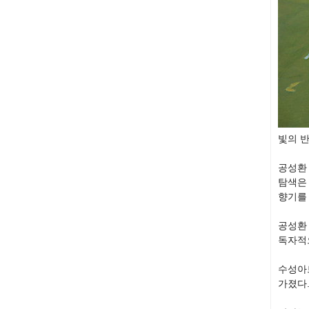
빛의 
공성환 
탐색은
향기를 
공성환
독자적으
수성아
가졌다