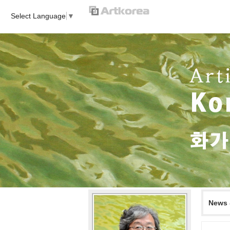
Select Language
▼
News 