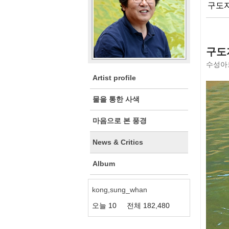
구도자
구도
수성아
Artist profile
물을 통한 사색
마음으로 본 풍경
News & Critics
Album
kong,sung_whan
오늘
10
전체
182,480