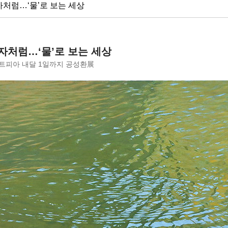
처럼…‘물’로 보는 세상
자처럼…‘물’로 보는 세상
트피아 내달 1일까지 공성환展