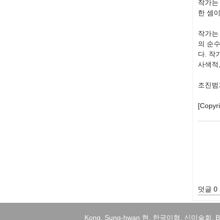
작가는
한 셈
작가는 
의 순수
다. 작
사색적,
조진범기자
[Cop
덧글 0
Kong, Sung-hwan 현, 한국미협, 신미술회