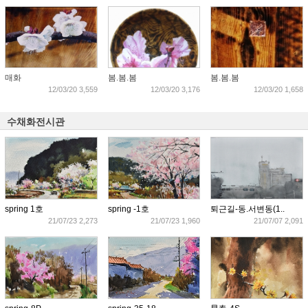
매화
봄.봄.봄
봄.봄.봄
12/03/20 3,559
12/03/20 3,176
12/03/20 1,658
수채화전시관
spring 1호
spring -1호
퇴근길-동.서변동(1..
21/07/23 2,273
21/07/23 1,960
21/07/07 2,091