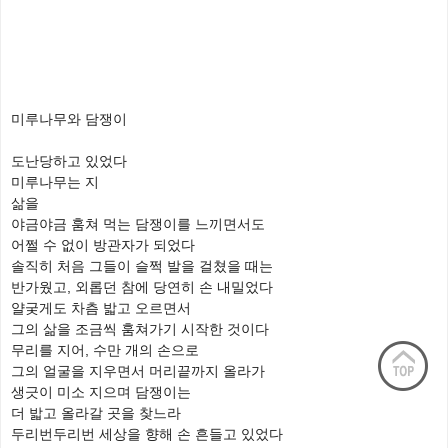
미루나무와 담쟁이
도난당하고 있었다
미루나무는 지
삶을
야금야금 훔쳐 먹는 담쟁이를 느끼면서도
어쩔 수 없이 방관자가 되었다
솔직히 처음 그들이 슬쩍 발을 걸쳤을 때는
반가웠고, 외롭던 참에 당연히 손 내밀었다
얄궂게도 차츰 밟고 오르면서
그의 삶을 조금씩 훔쳐가기 시작한 것이다
무리를 지어, 수만 개의 손으로
그의 얼굴을 지우면서 머리끝까지 올라가
생긋이 미소 지으며 담쟁이는
더 밟고 올라갈 곳을 찾느라
두리번두리번 세상을 향해 손 흔들고 있었다