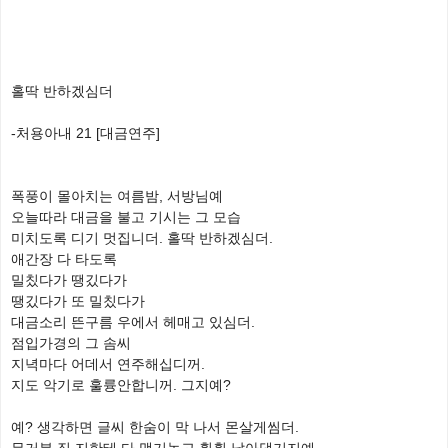
홀딱 반하겠심더
-처용아내 21 [대금연주]
폭풍이 몰아치는 여름밤, 서방님예
오늘따라 대금을 불고 기시는 그 모습
미치도록 디기 멋집니더. 홀딱 반하겠심더.
애간장 다 타도록
밀칬다가 땡깄다가
땡깄다가 또 밀칬다가
대금소리 뜬구름 우에서 헤매고 있심더.
점입가경의 그 솜씨
지녁마다 어데서 연주해십디꺼.
지도 악기로 훌륭안합니꺼. 그지예?
예? 생각하면 글씨 한숨이 막 나서 몬살게씸더.