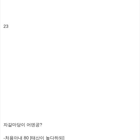
23
자갈마당이 어덴공?
-처용아내 80 [태산이 높다하되]