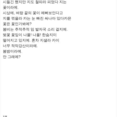
시들긴 했지만 지도 철따라 피었다 지는
꽃이라예.
시상에, 벼랑 끝의 꽃이 예뻐보인다고
지를 꺾을라 카는 눈 빠진 싸나아 있다카믄
꽃은 꽃인가봐예?
봄비는 추적추적 임 발자국 소리 겉지예.
벚꽃 꽃잎이 나풀! 나풀! 한숨지미
떨어지고 있지예. 혼차 지샐라 카이
너무 적막강산이라예.
봄밤이라예.
안 그래예?