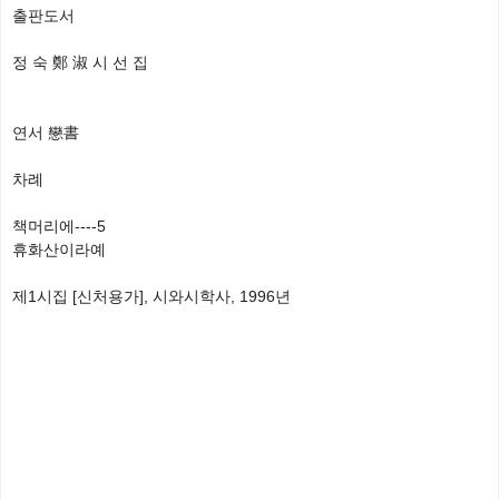
출판도서
정 숙 鄭 淑 시 선 집
연서 戀書
차례
책머리에----5
휴화산이라예
제1시집 [신처용가], 시와시학사, 1996년