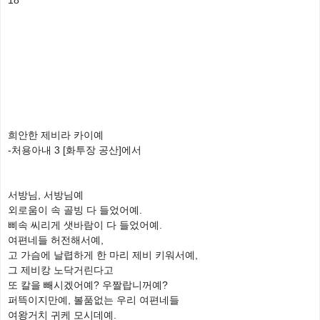
18
희안한 제비라 카이예
-처용아내 3 [화투장 공산]에서
서방님, 서방님예
외로움이 속 골빙 다 들었어예.
삐속 씨리게 샛바람이 다 들었어예.
여편네들 허전해서예,
고 가슴에 날렵하게 한 마리 제비 키워서예,
그 제비캉 노닥거린다고
또 칼을 빼시겠어예? 우짤랍니꺼예?
퍼뜩이지만예, 볼품없는 우리 여편네들
여왕거치 귀케 모시데예.