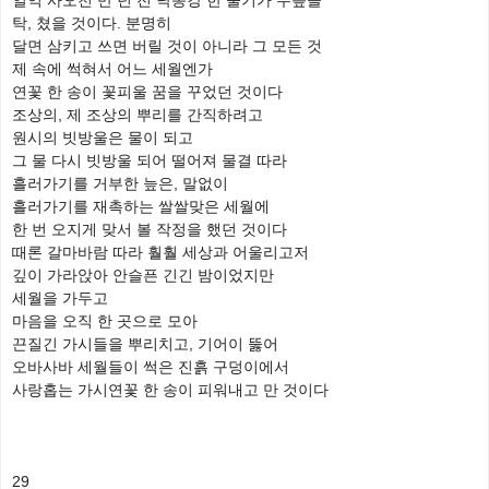
일억 사오천 만 년 전 낙동강 한 줄기가 무릎을
탁, 쳤을 것이다. 분명히
달면 삼키고 쓰면 버릴 것이 아니라 그 모든 것
제 속에 썩혀서 어느 세월엔가
연꽃 한 송이 꽃피울 꿈을 꾸었던 것이다
조상의, 제 조상의 뿌리를 간직하려고
원시의 빗방울은 물이 되고
그 물 다시 빗방울 되어 떨어져 물결 따라
흘러가기를 거부한 늪은, 말없이
흘러가기를 재촉하는 쌀쌀맞은 세월에
한 번 오지게 맞서 볼 작정을 했던 것이다
때론 갈마바람 따라 훨훨 세상과 어울리고저
깊이 가라앉아 안슬픈 긴긴 밤이었지만
세월을 가두고
마음을 오직 한 곳으로 모아
끈질긴 가시들을 뿌리치고, 기어이 뚫어
오바사바 세월들이 썩은 진흙 구덩이에서
사랑홉는 가시연꽃 한 송이 피워내고 만 것이다
29