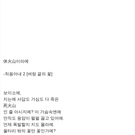
休火山이라예
-처용아내 2 [벼랑 끝의 꽃]
보이소예,
지는예 서답도 가심도 다 죽은
死火山
인 줄 아시지예? 이 가슴속엔예
안직도 용암이 펄펄 끓고 있어예.
언제 폭발할지 지도 몰라예.
울타리 밖의 꽃만 꽃인가예?