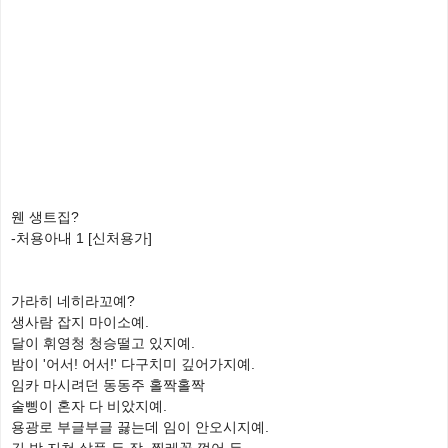
웬 생트집?
-처용아내 1 [신처용가]
가라히 네히라꼬예?
생사람 잡지 마이소예.
달이 휘영청 청승떨고 있지예.
밤이 '어서! 어서!' 다구치미 깊어가지예.
임카 마시려던 동동주 홀짝홀짝
술삥이 혼자 다 비았지예.
용광로 부글부글 끓는데 임이 안오시지예.