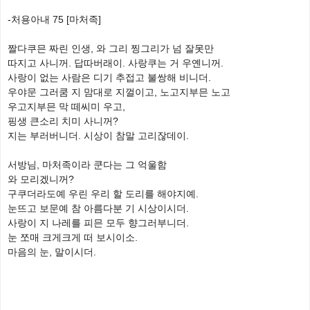
-처용아내 75 [마처족]
짤다쿠믄 짜린 인생, 와 그리 찡그리가 넘 잘못만
따지고 사니꺼. 답따버래이. 사랑쿠는 거 우옌니꺼.
사랑이 없는 사람은 디기 추접고 불쌍해 비니더.
우야문 그러쿰 지 맘대로 지껄이고, 노고지부믄 노고
우고지부믄 막 떼씨미 우고,
핑생 큰소리 치미 사니꺼?
지는 부러버니더. 시상이 참말 고리잖데이.
서방님, 마처족이라 쿤다는 그 억울함
와 모리겠니꺼?
구쿠더라도예 우린 우리 할 도리를 해야지예.
눈뜨고 보문예 참 아름다분 기 시상이시더.
사랑이 지 나레를 피믄 모두 향그러부니더.
눈 쪼매 크게크게 떠 보시이소.
마음의 눈, 말이시더.