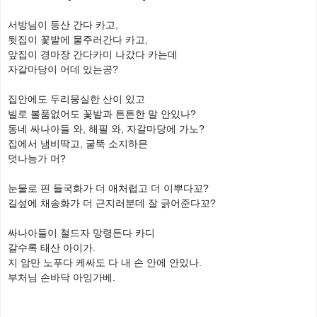
서방님이 등산 간다 카고,
뒷집이 꽃밭에 물주러간다 카고,
앞집이 경마장 간다카미 나갔다 카는데
자갈마당이 어데 있는공?
집안에도 두리뭉실한 산이 있고
빌로 볼품없어도 꽃밭과 튼튼한 말 안있나?
동네 싸나아들 와, 해필 와, 자갈마당에 가노?
집에서 냄비딱고, 굴뚝 소지하믄
덧나능가 머?
눈물로 핀 들국화가 더 애처럽고 더 이뿌다꼬?
길섶에 채송화가 더 근지러분데 잘 긁어준다꼬?
싸나아들이 철드자 망령든다 카디
갈수록 태산 아이가.
지 암만 노푸다 케싸도 다 내 손 안에 안있나.
부처님 손바닥 아잉가베.