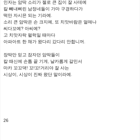
인자는 암딱 소리가 젤로 큰 집이 잘 사데예
칼 빼내삐린 남정네들이 가마 구경하다가
떡만 자시믄 되는 기라예.
소리 큰 암딱은 손 크지예, 또 치맛바람은 얼매나
씨다꼬예? 아씨예?
고 치맛자락 펄럭일 때마다
아파아트 한 채가 왔다리 갔다리 안합니꺼.
장딱만 믿고 잠자던 암딱들이
칼 때신에 손톱 끝 기게, 날카롭게 갈민서
마카 꼬꼬댁! 꼬!꼬!거리야 잘 사는
시상이, 시상이 진짜 왔단 말이라예.
26