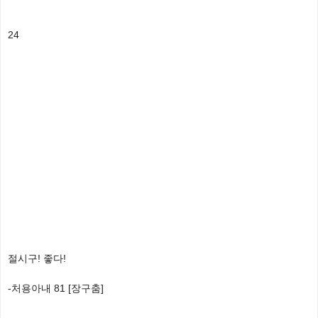
24
절시구! 좋다!
-처용아내 81 [장구춤]