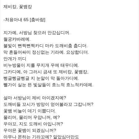
제비캉, 꽃뱀캉
-처용아내 65 [춤바람]
지가예, 서방님 찾으러 안갔십디꺼.
월궁캬바레예.
불빛이 뻔쩍뻔쩍카디 마카 도깨비춤 춥디더.
막 흔들어싸미 정신없는 기라예. 요상합디더.
안개가 끼디
비누방울이 지를 무지개 우에 태우디예.
그카디예, 아 그러시 금새 또 제비캉, 꽃뱀캉,
삥글삥글삥글 지 눈알이 막 돌아가디예.
뺄가이 실눈 뜬 빛살들이 흐느적 흐느적카데예.
설마 서방님이 제비 아이겠지예?
도깨비들 꼬시가 방망이 얻어볼라꼬 그캅니꺼?
꽃뱀 비늘이 데기 이뿝디더.
물리머, 물리머 우얍니꺼, 예?
우야꼬, 지도 도깨비 아입니꺼?
우야믄 꽃뱀이 되겠심니꺼?
아무나 몬하는 기라꼬예? 알았심더만도