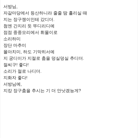
서방님,
자갈마당에서 등산하니라 줄줄 땀 흘리실 때
지는 장구쟁이인테 갔디더.
첨엔 간지리 듯 뚜디리디예
점점 중중모리에서 휘몰이로
소리하미
장단 마추미
몰아치미, 하도 기막히서예
지 궁디이가 지절로 춤을 덩실덩실 추디더.
절씨구! 좋다!
소리가 절로 나디더.
지화자 좋다!
서방님예,
지캉 장구춤을 추시는 기 더 안낫겠능게?