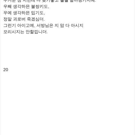
무거분 짐 지한테 다 맺기놓고 훨훨 날아댕기지예.
우째 생각하믄 불쌍키도,
우예 생각하믄 밉기도,
정말 괴로버 죽겠심더.
그런기 아이고예, 서방님은 지 맘 다 아시지
모리시지는 안할낍니더.
20