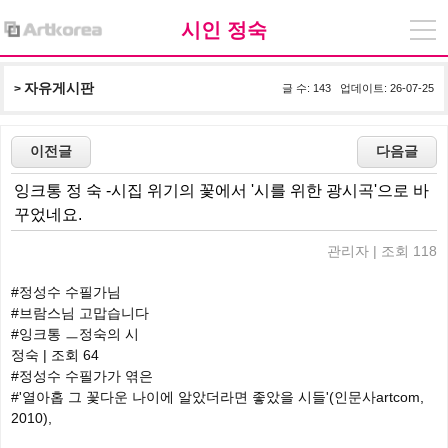
시인 정숙
자유게시판
> 
글 수: 143 업데이트: 26-07-25
잉크통 정 숙 -시집 위기의 꽃에서 '시를 위한 광시곡'으로 바
꾸었네요.
관리자 | 조회 118
#정성수 수필가님
#브람스님 고맙습니다
#잉크통 ㅡ정숙의 시
정숙 | 조회 64
#정성수 수필가가 엮은
#'열아홉 그 꽃다운 나이에 알았더라면 좋았을 시들'(인문사artcom,
2010),