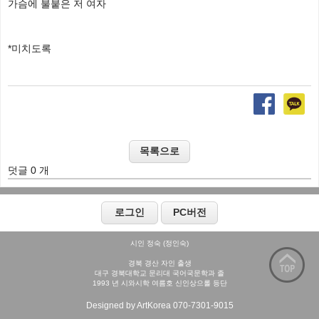
가슴에 불붙은 저 여자
*미치도록
덧글 0 개
시인 정숙 (정인숙)
경북 경산 자인 출생
대구 경북대학교 문리대 국어국문학과 졸
1993 년 시와시학 여름호 신인상으롤 등단
Designed by ArtKorea 070-7301-9015