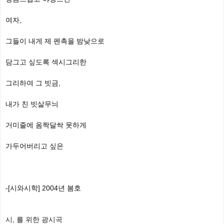
여자,
그들이 내게 제 펜촉을 밤낮으로
담그고 싶도록 섹시그리한
그리하여 그 빗금,
내가 친 빗살무늬
거미줄에 옴짝달싹 못하게
가두어버리고 싶은
-[시와시학] 2004년 봄호
시, 를 위한 광시곡