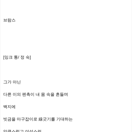
브람스
[잉크 통/ 정 숙]
그가 아닌
다른 이의 펜촉이 내 몸 속을 흔들며
백지에
빗금을 마구잡이로 線긋기를 기대하는
앙큼스럽고 야성스런