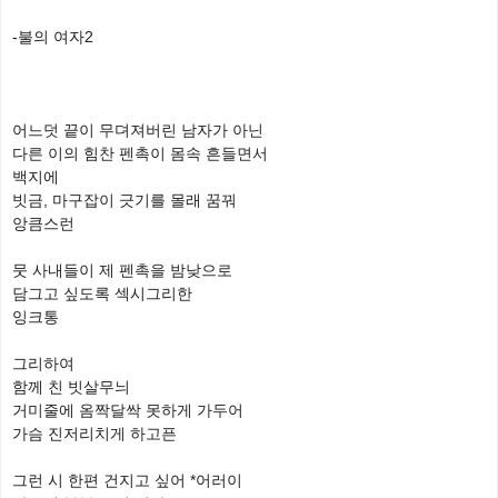
-불의 여자2
어느덧 끝이 무뎌져버린 남자가 아닌
다른 이의 힘찬 펜촉이 몸속 흔들면서
백지에
빗금, 마구잡이 긋기를 몰래 꿈꿔
앙큼스런
뭇 사내들이 제 펜촉을 밤낮으로
담그고 싶도록 섹시그리한
잉크통
그리하여
함께 친 빗살무늬
거미줄에 옴짝달싹 못하게 가두어
가슴 진저리치게 하고픈
그런 시 한편 건지고 싶어 *어러이