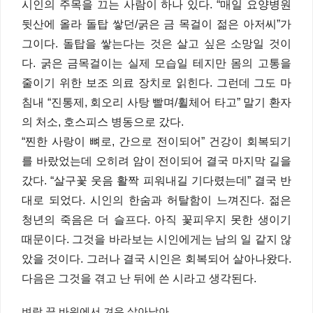
시인의 주목을 끄는 사람이 하나 있다. “매일 요양병원
뒷산에 올라 돌탑 쌓던/굵은 금 목걸이 젊은 아저씨”가
그이다. 돌탑을 쌓는다는 것은 살고 싶은 소망일 것이
다. 굵은 금목걸이는 실제 모습일 테지만 몸의 고통을
줄이기 위한 보조 의료 장치로 읽힌다. 그런데 그도 마
침내 “진통제, 회오리 사탕 빨며/휠체어 타고” 말기 환자
의 처소, 호스피스 병동으로 갔다.
“찐한 사랑이 뼈로, 간으로 전이되어” 건강이 회복되기
를 바랐었는데 오히려 암이 전이되어 결국 마지막 길을
갔다. “살구꽃 웃음 활짝 피워내길 기다렸는데” 결국 반
대로 되었다. 시인의 한숨과 허탈함이 느껴진다. 젊은
청년의 죽음은 더 슬프다. 아직 꽃피우지 못한 생이기
때문이다. 그것을 바라보는 시인에게는 남의 일 같지 않
았을 것이다. 그러나 결국 시인은 회복되어 살아나왔다.
다음은 그것을 겪고 난 뒤에 쓴 시라고 생각된다.
벼랑 끝 바위에서 겨우 살아남아