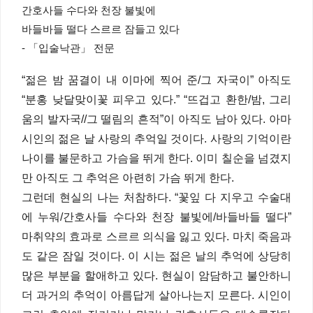
간호사들 수다와 천장 불빛에
바들바들 떨다 스르르 잠들고 있다
- 「입술낙관」 전문
“젊은 밤 꿈결이 내 이마에 찍어 준/그 자국이” 아직도
“분홍 낮달맞이꽃 피우고 있다.” “뜨겁고 환한/밤, 그리
움의 발자국//그 떨림의 흔적”이 아직도 남아 있다. 아마
시인의 젊은 날 사랑의 추억일 것이다. 사랑의 기억이란
나이를 불문하고 가슴을 뛰게 한다. 이미 칠순을 넘겼지
만 아직도 그 추억은 아련히 가슴 뛰게 한다.
그런데 현실의 나는 처참하다. “꽃잎 다 지우고 수술대
에 누워/간호사들 수다와 천장 불빛에/바들바들 떨다”
마취약의 효과로 스르르 의식을 잃고 있다. 마치 죽음과
도 같은 잠일 것이다. 이 시는 젊은 날의 추억에 상당히
많은 부분을 할애하고 있다. 현실이 암담하고 불안하니
더 과거의 추억이 아름답게 살아나는지 모른다. 시인이