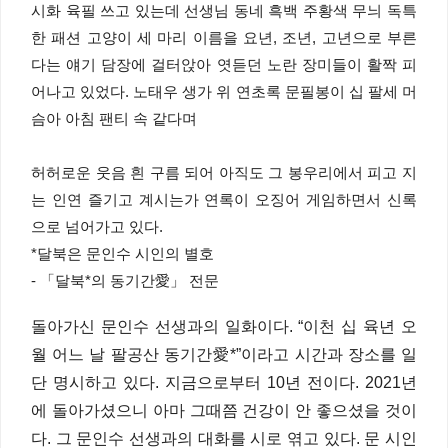
시화 육필 쓰고 있는데 선생님 동네 흑백 주황색 무늬 독특
한 패션 고양이 세 마리 이름을 요년, 조년, 고년으로 부른
다는 얘기 담장에 걸터앉아 엿듣던 노란 장미들이 활짝 피
어나고 있었다. 노태우 생가 위 연초록 문필봉이 십 팔세 머
슴아 아침 팬티 속 같다며
허허로운 웃음 흰 구름 되어 아직도 그 봉우리에서 피고 지
는 인연 즐기고 계시는가 연록이 오징어 게임하면서 신록
으로 넘어가고 있다.
*달북은 문인수 시인의 별호
- 「달북*의 동기간愛」 전문
돌아가신 문인수 선생과의 일화이다. “이천 십 육년 오
월 어느 날 팔공산 동기간愛*”이라고 시간과 장소를 일
단 명시하고 있다. 지금으로부터 10년 전이다. 2021년
에 돌아가셨으니 아마 그때쯤 건강이 안 좋으셨을 것이
다. 그 문인수 선생과의 대화를 시로 엮고 있다. 문 시인