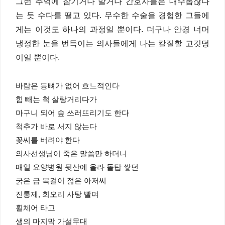
그런 추억에 잠기거나 말거나 간호사들은 대수롭잖다
는 듯 수다를 떨고 있다. 무수한 수술을 경험한 그들에
게는 이것도 하나의 과정일 뿐이다. 더구나 안경 너머
냉정한 눈을 번득이는 의사들에게 나는 칼질할 고깃덩
이일 뿐이다.
바람은 등뼈가 없어 흐느적인다
힘 빼는 척 살랑거리다가
마구니 되어 숲 쓰러뜨리기도 한다
척추가 바로 서지 않는다
꽃씨를 버려야 한다
의사선생님이 죽은 말씀만 하더니
매일 요양병원 뒷산에 올라 돌탑 쌓던
굵은 금 목걸이 젊은 아저씨
진통제, 회오리 사탕 빨며
휠체어 타고
생의 마지막 가설무대