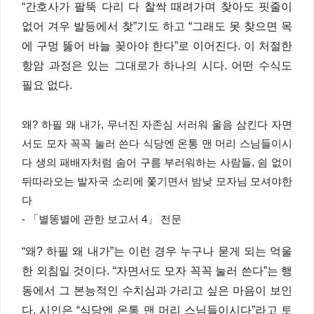
“간호사가 팔뚝 다리 다 찰싹 때려가며 찾아도 핏줄이
없어 겨우 발등에서 찾”기도 하고 “그래도 못 찾으면 목
에 구멍 뚫어 바늘 꽂아야 한다”로 이어진다. 이 처절한
항암 과정은 있는 그대로가 하나의 시다. 어떤 수식도
필요 없다.
왜? 하필 왜 내가, 무너진 자존심 서러워 울음 삼킨다 자면
서도 모자 꼭꼭 눌러 쓴다 식당엔 온통 맨 머리 스님들이시
다 생의 패배자처럼 숨어 구름 부러워하는 사람들, 쉼 없이
뒤따라오는 발자국 소리에 쫓기면서 밤낮 모자님 모셔야한
다
- 「별똥별에 관한 보고서 4」 전문
“왜? 하필 왜 내가”는 이런 경우 누구나 묻게 되는 억울
한 외침일 것이다. “자면서도 모자 꼭꼭 눌러 쓴다”는 행
동에서 그 본능적인 수치심과 가리고 싶은 마음이 보인
다. 시인은 “식당엔 온통 맨 머리 스님들이시다”라고 토