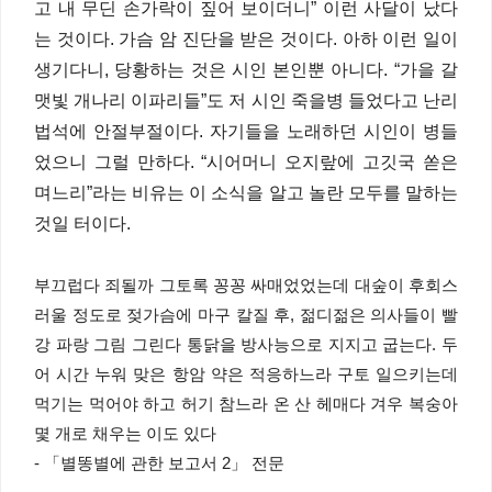
고 내 무딘 손가락이 짚어 보이더니” 이런 사달이 났다
는 것이다. 가슴 암 진단을 받은 것이다. 아하 이런 일이
생기다니, 당황하는 것은 시인 본인뿐 아니다. “가을 갈
맷빛 개나리 이파리들”도 저 시인 죽을병 들었다고 난리
법석에 안절부절이다. 자기들을 노래하던 시인이 병들
었으니 그럴 만하다. “시어머니 오지랖에 고깃국 쏟은
며느리”라는 비유는 이 소식을 알고 놀란 모두를 말하는
것일 터이다.
부끄럽다 죄될까 그토록 꽁꽁 싸매었었는데 대숲이 후회스
러울 정도로 젖가슴에 마구 칼질 후, 젊디젊은 의사들이 빨
강 파랑 그림 그린다 통닭을 방사능으로 지지고 굽는다. 두
어 시간 누워 맞은 항암 약은 적응하느라 구토 일으키는데
먹기는 먹어야 하고 허기 참느라 온 산 헤매다 겨우 복숭아
몇 개로 채우는 이도 있다
- 「별똥별에 관한 보고서 2」 전문