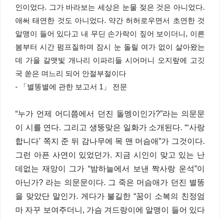
인이었다. 그가 바라보는 세상은 눈물 젖은 것은 아니었다.
애써 태연한 것도 아니었다. 약간 허허로우면서 초연한 것
알맹이 들어 있다고 내 무딘 손가락이 짚어 보이더니, 이른
봄부터 시간 펌프질하며 잠시 눈 돌릴 여가 없이 살아왔는
데 가을 갈맷빛 개나리 이파리들 시어머니 오지랖에 고깃
국 쏟은 며느리 되어 안절부절이다
- 「별똥별에 관한 보고서 1」 전문
“누가 언제 어디쯤에서 던진 돌멩이인가?”라는 의문문
이 시를 연다. 그리고 생뚱맞은 일화가 소개된다. “‘사랑
합니다’ 쪽지 준 뒤 감나무에 목 맨 머슴애”가 그것이다.
그런 아픈 사연이 있었던가. 지금 시인이 맞고 있는 난
데없는 재앙이 그가 “밤하늘에서 보낸 짝사랑 운석”이
아닌가? 라는 의문문이다. 그 죽은 머슴애가 던진 별똥
을 맞았단 말인가. 게다가 불길한 “꿈이 소복의 친정엄
마 자꾸 보여주더니, 가슴 겨드랑이에 알맹이 들어 있다