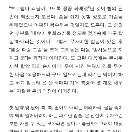
“부끄럽다 죄될까 그토록 꽁꽁 싸매었”던 것이 병의 원
인이 되었는지 모른다. 숨을 쉬지 못할 정도로 가슴을
싸매었으니 어쩌면 복수하는 것일지도 모른다. 그 숨겼
던 부분을 “대숲이 후회스러울 정도로 젖가슴에 마구 칼
질”하더라는 것이다. 그렇게 무자비한 칼질이 있은 후
“빨강 파랑 그림”을 크게 그려놓은 다음 “방사능으로 지
지고 굽”는 과정이 이어진다. 또 그런 다음에는 무시무
시한 항암 약의 순서이다. 두어 시간 누워서 약을 투여
한 다음 “적응하느라 구토 일으키는데 먹기는 먹어야 하
고 허기 참느라 온 산 헤매다 겨우 복숭아 몇 개로 채우
는” 처절한 투병 과정이 이어진다.
첫 알약 몇 알에 툭, 툭, 떨어져 내리는 머리카락, 울음 죽이
며 빡빡 밀어버려야 하는 파르란 입술, 온 전신이 수치스런
부분 가릴 수 있는 모자라면 얼마나 좋을까? 그래야 대낮
하늘이 저 구름처럼 맘대로 그림 그리고 뻔뻔 떨 수 있지,