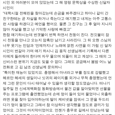
시인 외 여러분이 모여 앉았는데 그 해 영랑 문학상을 수상한 신달자
시인이
“대학시절 전혜린을 찾아갔는데 손금을 봐주겠다고 하더니 같이 간
친구한테는 곧 자살을 하거나 죽는다고 얘기했고 내게는 아주 고통스
런 사랑을 하겠다고 예언을 했어요. 물론 그 친구는 그 후 얼마 지나지
않아 자살을 했고 난 기막힌 사랑에 빠졌고”
한참 얘기하시는데 번갯불이 번쩍 하면서 천둥이 친다. 전깃불이 잠
시 천둥을 만나고 오는지 암흑만 남기고 사라진다. 그 뒤 오현 스님의
너무 웃기는 민담과 ‘언제까지나’ 노래에 얽힌 사연을 이 가림 신 달자
시인이 번갈아 가며 얘기 하시니 김 용직 선생님께서 기록해서 다른
이에게 들려줘야 한다며 자꾸 물으며 되풀이 외고 계셨다. 그 때의 그
신비스런 분위기 지금도 잊을 수 없다. 그래도 궁금해서 봄밤 어느 날
전화로 고 김 남조 선생님께 문의하니
“특이한 재능이 있었지요. 총명해서 마녀라고 부를 정도로 강렬했고
헤르만 헤세의 생일이나 싯귀의 페이지를 외거나 무척 총명했는데 언
제 그런 문인이 다시 태어날 수 있을까 생각할 정도였습니다. 떠나기
일주일 전 신세계백화점 동화방송에서 물건 값을 알아맞히면 선물을
주는 프로그램에 출연했었는데 손에 멍이 들어 있어 물었더니 외출하
려면 옷을 찾아 입어야하는데 딸이 케비넷을 잠궈서 그 문을 두드리
다가 멍이 들었다고 그래서 참 이상하다 생각했을 정도로 광끼가 있
었어요. 그것이 마지막이었어요. 언젠가 충무로 길에서 만났는데 딸