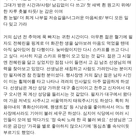
그대가 받은 시간과/사랑/ 남김없이 다 쓰고/ 첫 새벽 흰 원고지 위에/
한 자루 촛불 타듯/ 눈 감은 이여
흰 눈발/ 더 희게 나부낄 저승길을/너그러운 마음씨로/ 부디 모든 일
다 잊고 가라
거의 십년 전 추억에 푹 빠지는 귀한 시간이다. 아무튼 젊은 혈기에 필
자도 전혜린을 핑계로 더 화끈한 생을 살아보려 마음도 먹었을 텐데
아직 살아있어 참 다행이다. 늦바람이지만 다시 스카프를 쓰고 다니
고 싶다. 서서히 지금 스카프 유행이 오고 있는 것 같다. 젊은 그 시절
엔 전혜린을 닮고 싶었지만 점점 나이 들면서 고 김 남조 선생님의 매
력을 찾아보고 있었다. 선생님은 새침하고 사람도 가려만나는 분이지
만 필자에겐 참 친절한 분이셨다. 행사장엔 거의 잘난 젊은 남자 시인
이 미는 휠체어를 타고 나타나 격려의 인사말도 아주 깔끔하게 하셨
다. 선생님은 계산 성당 가까운 대구 출신이이고 천주교 신자여서 대
구 오시면 꼭 계산 성당을 들리시는 것 같았다. 필자가 대구에서 왔다
며 가끔 저녁도 사주시고 서울역까지 태워주시기도 하셨다. 특히 처
용아내의 ‘휴화산이라예, 웬생트집’ 등 시낭송을 좋아하셔서 어느 행
사장에서라도 기어이 불러 세우곤 하셨다. 심지어 식당에서 여러 시
인들이 모여 밥 먹다가도 ‘정 숙씨 노래 한 곡 불러 봐요.’ 선생님은 ‘그
리운 금강산 ’가곡을 별로 좋아하지 않으시기에 ‘동심초’를 속삭이듯
부르기도 했었다.