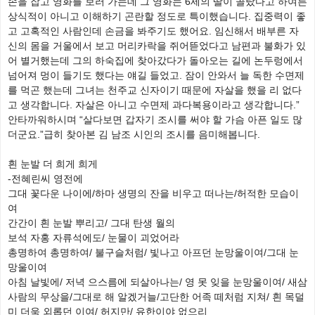
손을 잡고 영화를 보러 가는데 그 영화는 6세의 딸이 골랐다고 하여튼
상식적이 아니고 이해하기 곤란할 정도로 특이했습니다. 집중력이 좋
고 고혹적인 사람인데 손금을 봐주기도 했어요. 임신해서 배부른 자
신의 몸을 거울에서 보고 머리카락을 쥐어뜯었다고 남편과 불화가 있
어 별거했는데 그의 하숙집에 찾아갔다가 돌아오는 길에 논두렁에서
넘어져 멍이 들기도 했다는 얘길 들었고. 잠이 안와서 늘 독한 수면제
를 먹곤 했는데 그녀는 천주교 신자이기 때문에 자살을 했을 리 없다
고 생각합니다. 자살은 아니고 수면제 과다복용이라고 생각합니다.”
안타까워하시며 “살다보면 갑자기 조시를 써야 할 가슴 아픈 일도 많
더군요.”급히 찾아본 김 남조 시인의 조시를 음미해봅니다.
흰 눈발 더 희게 희게
-전혜린씨 영전에
그대 꽃다운 나이에/하마 생명의 잔을 비우고 떠나는/허적한 모습이
여
간간이 흰 눈발 뿌리고/ 그대 탄생 월의
보석 자홍 자류석에도/ 눈물이 괴었어라
총명하여 총명하여/ 불구슬처럼/ 빛나고 아프던 눈망울이여/그대 눈
망울이여
아침 날빛에/ 저녁 으스름에 되살아나는/ 영 못 잊을 눈망울이여/ 새삼
사람의 무상을/그대로 해 알겠거늘/고단한 어족 떼처럼 지쳐/ 흰 목덜
미 더욱 외롭던 이여/ 허지만/ 유한이야 없으리