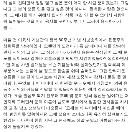
게 살아 견디면서 정말 닮고 싶은 분이 어디 한 사람 뿐이겠는가. 그렇
다고 그 분의 모든 면을 닮고 싶은 것이 아니다. 완벽한 사람은 없으니
까. 그 얘기를 하기 위해서 필자의 작품 얘길 안 할 수 없어서 자랑처
럼 늘어놓는 것을 미리 용서를 구한다. 부디 너그러이 용서하시기
를....
며칠 전 이육사 기념관의 광복 80주년 기념 시낭송회에서 윤동주의
참회록을 낭송하였다. 오랜만의 도전이라 틈 날 때마다 시를 암송하
면서 시인의 그 당시 그 심정에 다가가면서 윤동주 선생님이 그 때 분
노를 삭이느라 얼마나 고통스럽고 먹먹한 시간이었을까? 생각하면서
“-만 이십 사년 일개월을 무슨 기쁨을 바라 살아왔던가.”참회록의 이
부분에서는 눈물이 날 정도로 한숨을 쉬며 슬퍼진다. 그런 안타까운
슬픔을 가슴 깊이 느껴보는 시간이 새삼 소중해서 감회가 물밀 듯 밀
려왔다. 무엇보다 이 나이에 시 한편을 무대 위에서 거침없이 외워 윤
동주 시인의 아픔을 전달할 수 있을까? 의문이 생겨 걱정스럽기도 했
었다. 요즘 칠십도 되기 전부터 후배 몇 분이 벌써 정신을 잃어가는 때
인지라 그러면서 문득 아흔이 넘도록 행사에서 깔끔한 인사말을 하시
던 고 김 남조 선생님이 떠오른다. ‘요새는 제 나이에서 이십을 빼야
해’ 변명하듯 말씀하시던 그때 모습이 소녀스러워 유심히 살펴보기도
했었는데 아흔이 한참 지난 그 연세에도 정말 귀엽고 아름답다는 사
실이 놀랍기도 했었다.