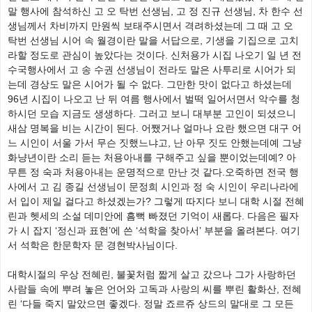
말 행사에 참석하신 고 오 탁번 선생님, 고 정 진규 선생님, 차 한수 선
생님께서 차비까지 만원씩 보태주시면서 격려하셨는데 그 때 고 오
탁번 선생님 시어 속 월경이란 말을 서답으로, 기생을 기집으로 고치
라할 정도로 관심이 높았다는 것이다. 신처용가 시집 나오기 일 년 전
수국행사에서 고 송 수권 선생님이 전라도 말은 사투리로 시어가 되
는데 경상도 말은 시어가 될 수 없다. 그만한 맛이 없다고 하셨는데
96년 시집이 나오고 난 뒤 여름 행사에서 벌떡 일어서면서 악수를 청
하시던 모습 지금도 생생하다. 그러고 보니 대부분 고인이 되셨으니
새삼 명복을 비는 시간이 된다. 어쨌거나 얼마나 요란 했으면 대구 어
느 시인이 서울 가서 무슨 짓했느냐고, 난 아무 짓도 안했는데예 그냥
화냥년이란 소리 듣는 처용아내를 구해주고 싶을 뿐이었는데예? 아
무튼 정 숙과 처용아내는 운명적으로 만난 것 같다.오죽하면 전국 행
사에서 고 김 종길 선생님이 문정희 시인과 정 숙 시인이 우리나라에
서 입이 제일 걸다고 하셨겠는가? 그렇게 따지다 보니 대학 시절 전혜
린과 헷세의 소설 데미안에 흠뻑 빠졌던 기억이 새롭다. 다음은 필자
가 시 잡지 ‘정신과 표현’에 쓴 ‘석학을 찾아서’ 부분을 올려본다. 여기
서 석학은 한문학자 문 경현박사님이다.
대학시절의 우상 전혜린, 불꽃처럼 짧게 살고 갔으나 그가 사랑하던
사람들 속에 뿌려 놓은 언어와 고독과 사랑의 씨를 뿌린 활화산, 전혜
린 ‘다들 죽지 말았으면 좋겠다. 정말 죠르쥬 상드의 말대로 그 모든