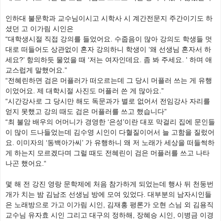
인하대 불문학과 교수님이시고 시학사 시 계간전문지 주간이기도 하
셨던 고 이가림 시인은
“대학생시절 직접 강의를 들었어요. 수줍음이 많아 강의도 학생들 멋
대로 떠들어도 상관없이 혼자 강의하니 학생이 ‘왜 선생님 혼자서 하
세요?’ 항의하듯 물었을 때 ‘저는 여자인데요. 좀 봐 주세요. ' 하며 애
교스럽게 말했어요.”
“전혜린하면 검은 머플러가 떠오르는데 그 당시 머플러 쓰는 게 유행
이었어요. 제 대학시절 사진도 머플러 쓴 게 많아요.”
“시간강사로 그 당시만 해도 독문과가 별로 없어서 전임강사 자리를
얻지 못했고 강의 때도 검은 머플러를 쓰고 했습니다”
“최 불암 배우의 어머니가 경영한 ‘은성’이란 대포 막걸리 집에 문인들
이 많이 드나들었는데 김수영 시인이 다혈질이어서 늘 고함을 질렀어
요. 이미자의 ‘동백아가씨’ 가 유행하니 왜 저 노래가 세상을 떠들썩하
게 하는지 모르겠다며 그럴 때도 전혜린이 검은 머플러를 쓰고 나타
나곤 했어요.“
몇 해 전 강진 영랑 문학제에 처음 참가하게 되었는데 행사 뒤 천둥번
개가 치는 밤 김남조 선생님 방에 모여 있었다. 대부분의 남자시인들
은 노래방으로 가고 이가림 시인, 김재홍 평론가 오현 스님 외 김용직
교수님 유자효 시인 그리고 대구의 정하해, 장혜승 시인, 이병금 이경