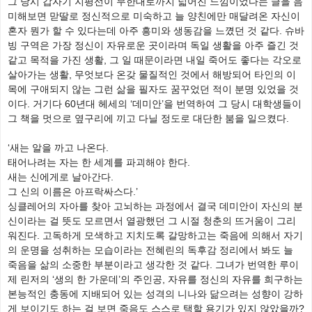
그 당시 갑자기 지평선이 무한대로까지 넓어진 느낌이었다는 글을 음
미해보면 맏딸로 정신적으로 미숙하고 늘 양친에만 매달려온 자신이
혼자 뭔가 할 수 있다는데 아주 흥미와 생동감을 느꼈던 것 같다. 슈바
빙 구역은 가장 정신이 자유로운 곳이라며 독일 생활을 아주 즐긴 것
같고 목적을 가진 생활, 그 일 때문이라면 내일 죽어도 좋다는 각오로
살아가는 생활, 무엇보다 온갖 물질적인 것에서 해방되어 타인의 이
목에 구애되지 않는 그런 삶을 필자도 꿈꾸었던 적이 분명 있었을 것
이다. 거기다 60년대 헤세의 ‘데미안’을 번역하여 그 당시 대학생들이
그 책을 멋으로 옆구리에 끼고 다닐 정도로 대단한 붐을 일으켰다.
‘새는 알을 까고 나온다.
태어나려는 자는 한 세계를 파괴해야 한다.
새는 신에게로 날아간다.
그 신의 이름은 아프락싸스다.’
싱클레어의 자아를 찾아 고뇌하는 과정에서 결국 데미안이 자신의 분
신이라는 걸 뜻도 모르면서 열광했던 그 시절 청춘의 뜨거움이 그리
워진다. 고독하게 모색하고 지치도록 갈망하고는 죽음에 의해서 자기
의 운명을 성취하는 모습이라는 전혜린의 독후감 정리에서 봐도 늘
죽음을 삶의 소중한 부분이라고 생각한 것 같다. 그녀가 번역한 루이
제 린저의 ‘생의 한 가운데’의 주인공, 자유를 정신의 자유를 희구하는
본능적인 충동에 지배되어 있는 성격의 니나와 닮으려는 성향이 강하
게 보이기도 하는 걸 보면 죽음도 스스로 택할 용기가 있지 않았을까?