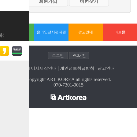
홈페이지제작
온라인전시관대관
광고안내
아트몰
화)
| 
| 
홈페이지제작안내
개인정보취급방침
광고안내
Copyright ART KOREA all rights reserved.
070-7301-9015