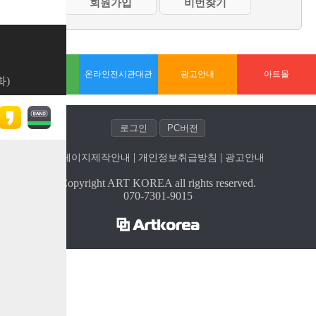
홈페이지제작
온라인전시관대관
광고안내
아트몰
화)
| 
| 
홈페이지제작안내
개인정보취급방침
광고안내
Copyright ART KOREA all rights reserved.
070-7301-9015