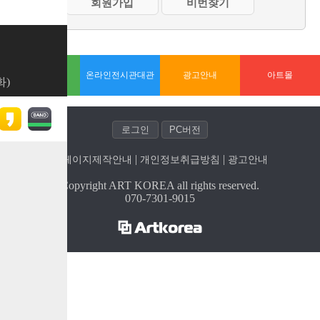
홈페이지제작
온라인전시관대관
광고안내
아트몰
화)
| 
| 
홈페이지제작안내
개인정보취급방침
광고안내
Copyright ART KOREA all rights reserved.
070-7301-9015